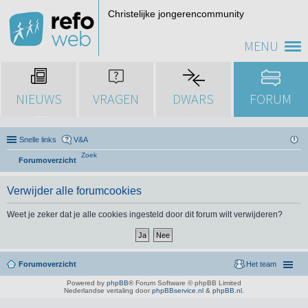
Christelijke jongerencommunity
MENU
NIEUWS
VRAGEN
DWARS
FORUM
Snelle links
V&A
Zoek
Forumoverzicht
Verwijder alle forumcookies
Weet je zeker dat je alle cookies ingesteld door dit forum wilt verwijderen?
Forumoverzicht
Het team
Powered by
phpBB
® Forum Software © phpBB Limited
Nederlandse vertaling door
phpBBservice.nl
&
phpBB.nl
.