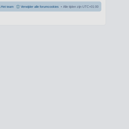
Het team
Verwijder alle forumcookies
Alle tijden zijn
UTC+01:00