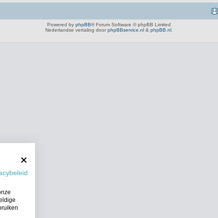
Powered by
phpBB
® Forum Software © phpBB Limited
Nederlandse vertaling door
phpBBservice.nl
&
phpBB.nl
.
acybeleid
onze
eldige
bruiken