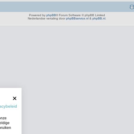
Powered by
phpBB
® Forum Software © phpBB Limited
Nederlandse vertaling door
phpBBservice.nl
&
phpBB.nl
.
acybeleid
onze
eldige
bruiken