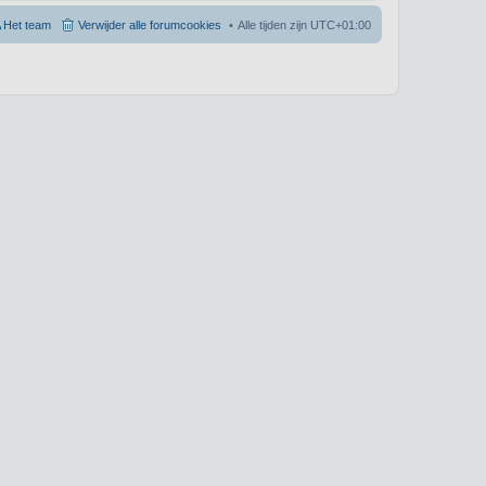
Het team
Verwijder alle forumcookies
Alle tijden zijn
UTC+01:00