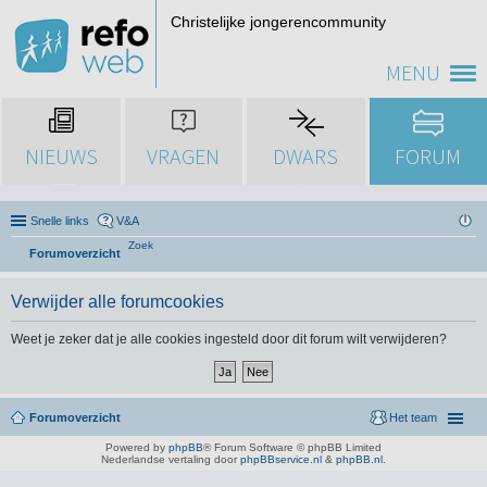
Christelijke jongerencommunity
MENU
NIEUWS
VRAGEN
DWARS
FORUM
Snelle links
V&A
Zoek
Forumoverzicht
Verwijder alle forumcookies
Weet je zeker dat je alle cookies ingesteld door dit forum wilt verwijderen?
Forumoverzicht
Het team
Powered by
phpBB
® Forum Software © phpBB Limited
Nederlandse vertaling door
phpBBservice.nl
&
phpBB.nl
.