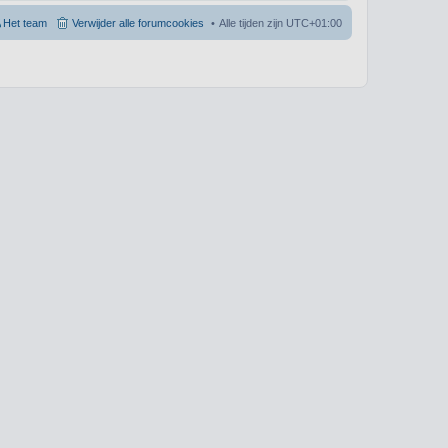
Het team
Verwijder alle forumcookies
Alle tijden zijn
UTC+01:00