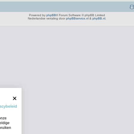
Powered by
phpBB
® Forum Software © phpBB Limited
Nederlandse vertaling door
phpBBservice.nl
&
phpBB.nl
.
acybeleid
onze
eldige
bruiken