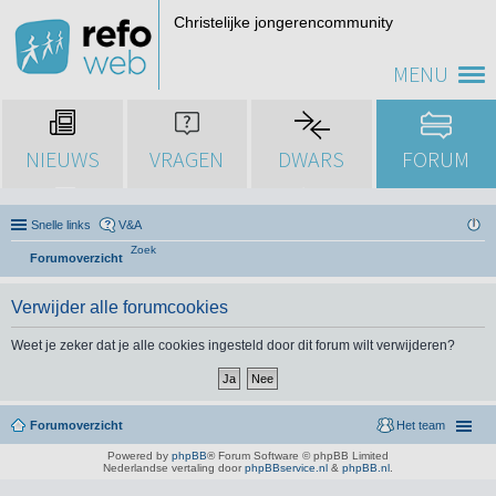
Christelijke jongerencommunity
MENU
NIEUWS
VRAGEN
DWARS
FORUM
Snelle links
V&A
Zoek
Forumoverzicht
Verwijder alle forumcookies
Weet je zeker dat je alle cookies ingesteld door dit forum wilt verwijderen?
Forumoverzicht
Het team
Powered by
phpBB
® Forum Software © phpBB Limited
Nederlandse vertaling door
phpBBservice.nl
&
phpBB.nl
.