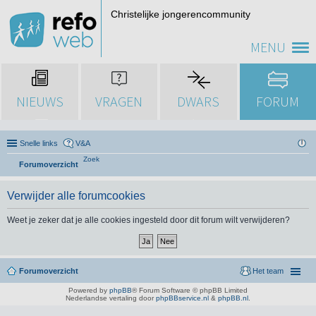
Christelijke jongerencommunity
MENU
NIEUWS
VRAGEN
DWARS
FORUM
Snelle links
V&A
Zoek
Forumoverzicht
Verwijder alle forumcookies
Weet je zeker dat je alle cookies ingesteld door dit forum wilt verwijderen?
Forumoverzicht
Het team
Powered by
phpBB
® Forum Software © phpBB Limited
Nederlandse vertaling door
phpBBservice.nl
&
phpBB.nl
.