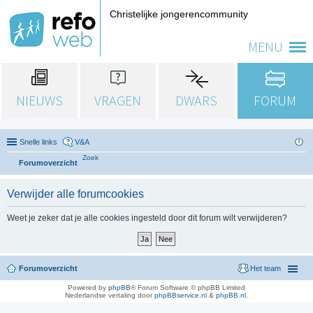
Christelijke jongerencommunity
MENU
NIEUWS
VRAGEN
DWARS
FORUM
Snelle links
V&A
Zoek
Forumoverzicht
Verwijder alle forumcookies
Weet je zeker dat je alle cookies ingesteld door dit forum wilt verwijderen?
Forumoverzicht
Het team
Powered by
phpBB
® Forum Software © phpBB Limited
Nederlandse vertaling door
phpBBservice.nl
&
phpBB.nl
.