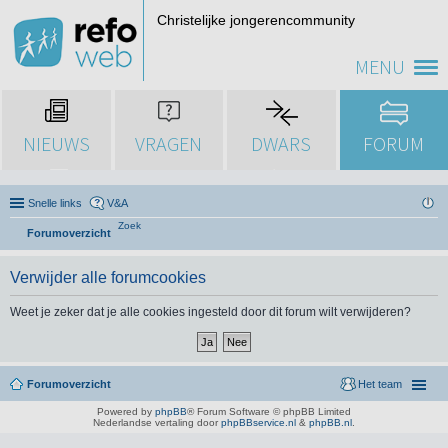
Christelijke jongerencommunity
MENU
NIEUWS
VRAGEN
DWARS
FORUM
Snelle links
V&A
Zoek
Forumoverzicht
Verwijder alle forumcookies
Weet je zeker dat je alle cookies ingesteld door dit forum wilt verwijderen?
Forumoverzicht
Het team
Powered by
phpBB
® Forum Software © phpBB Limited
Nederlandse vertaling door
phpBBservice.nl
&
phpBB.nl
.