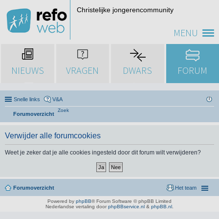
Christelijke jongerencommunity
MENU
NIEUWS
VRAGEN
DWARS
FORUM
Snelle links
V&A
Zoek
Forumoverzicht
Verwijder alle forumcookies
Weet je zeker dat je alle cookies ingesteld door dit forum wilt verwijderen?
Forumoverzicht
Het team
Powered by
phpBB
® Forum Software © phpBB Limited
Nederlandse vertaling door
phpBBservice.nl
&
phpBB.nl
.