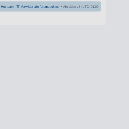
Het team
Verwijder alle forumcookies
Alle tijden zijn
UTC+01:00