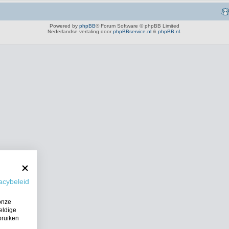
Powered by
phpBB
® Forum Software © phpBB Limited
Nederlandse vertaling door
phpBBservice.nl
&
phpBB.nl
.
acybeleid
onze
eldige
bruiken