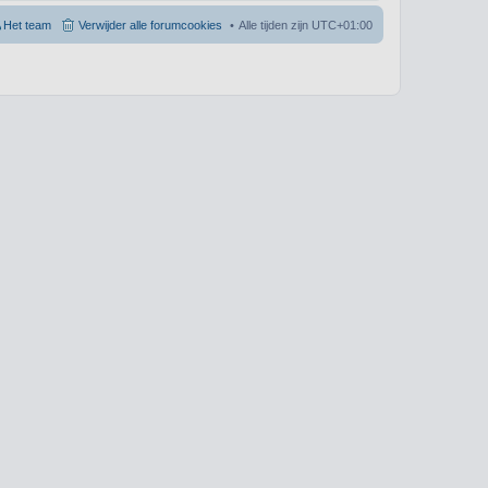
Het team
Verwijder alle forumcookies
Alle tijden zijn
UTC+01:00