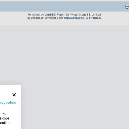
Powered by
phpBB
® Forum Software © phpBB Limited
Nederlandse vertaling door
phpBBservice.nl
&
phpBB.nl
.
acybeleid
onze
eldige
bruiken