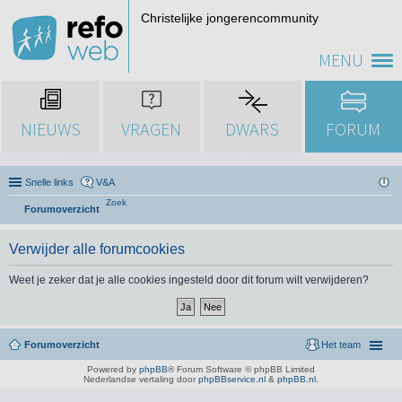
Christelijke jongerencommunity
MENU
NIEUWS
VRAGEN
DWARS
FORUM
Snelle links
V&A
Zoek
Forumoverzicht
Verwijder alle forumcookies
Weet je zeker dat je alle cookies ingesteld door dit forum wilt verwijderen?
Forumoverzicht
Het team
Powered by
phpBB
® Forum Software © phpBB Limited
Nederlandse vertaling door
phpBBservice.nl
&
phpBB.nl
.