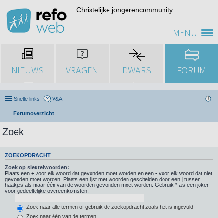
Christelijke jongerencommunity
MENU
NIEUWS
VRAGEN
DWARS
FORUM
Snelle links
V&A
Forumoverzicht
Zoek
ZOEKOPDRACHT
Zoek op sleutelwoorden:
Plaats een
+
voor elk woord dat gevonden moet worden en een
-
voor elk woord dat niet
gevonden moet worden. Plaats een lijst met woorden gescheiden door een
|
tussen
haakjes als maar één van de woorden gevonden moet worden. Gebruik * als een joker
voor gedeeltelijke overeenkomsten.
Zoek naar alle termen of gebruik de zoekopdracht zoals het is ingevuld
Zoek naar één van de termen