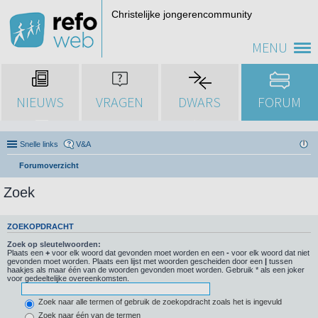
Christelijke jongerencommunity
MENU
NIEUWS
VRAGEN
DWARS
FORUM
Snelle links
V&A
Forumoverzicht
Zoek
ZOEKOPDRACHT
Zoek op sleutelwoorden:
Plaats een
+
voor elk woord dat gevonden moet worden en een
-
voor elk woord dat niet
gevonden moet worden. Plaats een lijst met woorden gescheiden door een
|
tussen
haakjes als maar één van de woorden gevonden moet worden. Gebruik * als een joker
voor gedeeltelijke overeenkomsten.
Zoek naar alle termen of gebruik de zoekopdracht zoals het is ingevuld
Zoek naar één van de termen