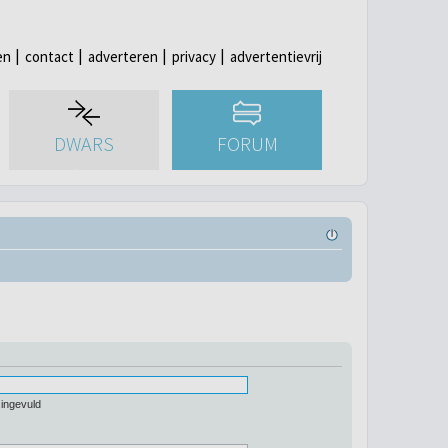
en
contact
adverteren
privacy
advertentievrij
DWARS
FORUM
 ingevuld