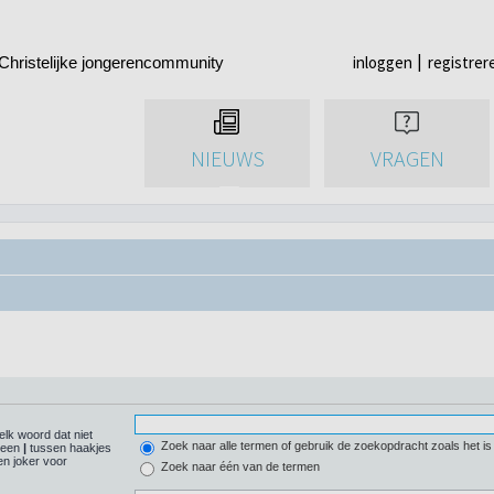
inloggen
registrer
Christelijke jongerencommunity
NIEUWS
VRAGEN
elk woord dat niet
Zoek naar alle termen of gebruik de zoekopdracht zoals het is
r een
|
tussen haakjes
n joker voor
Zoek naar één van de termen