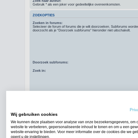
Zoek naar auteur:
Gebruik * als een joker voor gedeeltelijke overeenkomsten.
ZOEKOPTIES
Zoeken in forums:
Selecteer de forum of forums die je wilt doorzoeken. Subforums word
doorzocht als je “Doorzoek subforums“ hieronder niet uitschakelt.
Doorzoek subforums:
Zoek in:
Resultaten weergeven als:
Priv
Sorteer resultaten op:
Wij gebruiken cookies
Zoek in berichten van afgelopen:
We kunnen deze plaatsen voor analyse van onze bezoekersgegevens, om 
website te verbeteren, gepersonaliseerde inhoud te tonen en om u een gew
Geef eerste:
website-ervaring te bieden. Voor meer informatie over de cookies die we ge
opent u de instellingen.