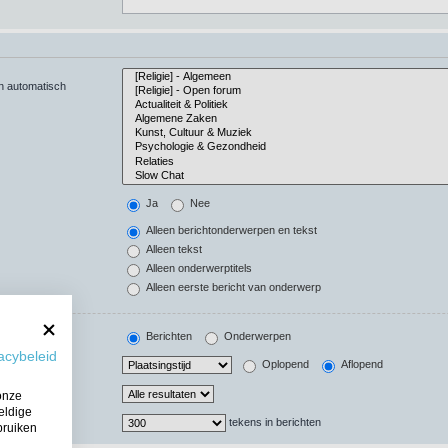
en automatisch
Ja
Nee
Alleen berichtonderwerpen en tekst
Alleen tekst
Alleen onderwerptitels
Alleen eerste bericht van onderwerp
Berichten
Onderwerpen
acybeleid
Oplopend
Aflopend
onze
eldige
tekens in berichten
bruiken