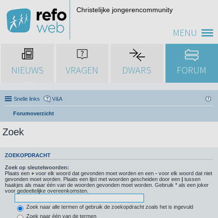
Christelijke jongerencommunity
MENU
NIEUWS
VRAGEN
DWARS
FORUM
Snelle links
V&A
Forumoverzicht
Zoek
ZOEKOPDRACHT
Zoek op sleutelwoorden:
Plaats een
+
voor elk woord dat gevonden moet worden en een
-
voor elk woord dat niet
gevonden moet worden. Plaats een lijst met woorden gescheiden door een
|
tussen
haakjes als maar één van de woorden gevonden moet worden. Gebruik * als een joker
voor gedeeltelijke overeenkomsten.
Zoek naar alle termen of gebruik de zoekopdracht zoals het is ingevuld
Zoek naar één van de termen