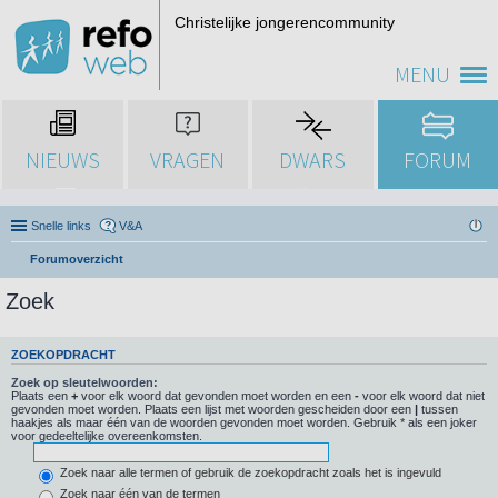
Christelijke jongerencommunity
MENU
NIEUWS
VRAGEN
DWARS
FORUM
Snelle links
V&A
Forumoverzicht
Zoek
ZOEKOPDRACHT
Zoek op sleutelwoorden:
Plaats een
+
voor elk woord dat gevonden moet worden en een
-
voor elk woord dat niet
gevonden moet worden. Plaats een lijst met woorden gescheiden door een
|
tussen
haakjes als maar één van de woorden gevonden moet worden. Gebruik * als een joker
voor gedeeltelijke overeenkomsten.
Zoek naar alle termen of gebruik de zoekopdracht zoals het is ingevuld
Zoek naar één van de termen