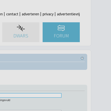
en
contact
adverteren
privacy
advertentievrij
DWARS
FORUM
 ingevuld