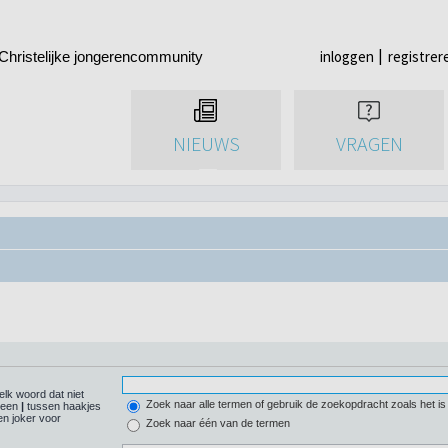
inloggen
registrer
Christelijke jongerencommunity
NIEUWS
VRAGEN
elk woord dat niet
Zoek naar alle termen of gebruik de zoekopdracht zoals het is
r een
|
tussen haakjes
n joker voor
Zoek naar één van de termen