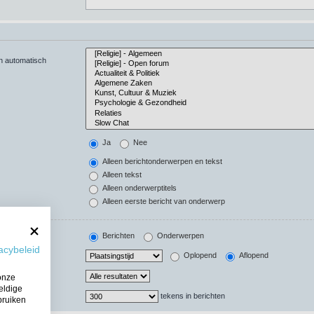
en automatisch
Ja
Nee
Alleen berichtonderwerpen en tekst
Alleen tekst
Alleen onderwerptitels
Alleen eerste bericht van onderwerp
Berichten
Onderwerpen
acybeleid
Oplopend
Aflopend
onze
eldige
tekens in berichten
bruiken