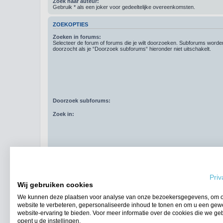
Zoek naar auteur:
Gebruik * als een joker voor gedeeltelijke overeenkomsten.
ZOEKOPTIES
Zoeken in forums:
Selecteer de forum of forums die je wilt doorzoeken. Subforums word
doorzocht als je “Doorzoek subforums“ hieronder niet uitschakelt.
Doorzoek subforums:
Zoek in:
Resultaten weergeven als:
Priv
Sorteer resultaten op:
Wij gebruiken cookies
Zoek in berichten van afgelopen:
We kunnen deze plaatsen voor analyse van onze bezoekersgegevens, om 
website te verbeteren, gepersonaliseerde inhoud te tonen en om u een gew
Geef eerste:
website-ervaring te bieden. Voor meer informatie over de cookies die we ge
opent u de instellingen.