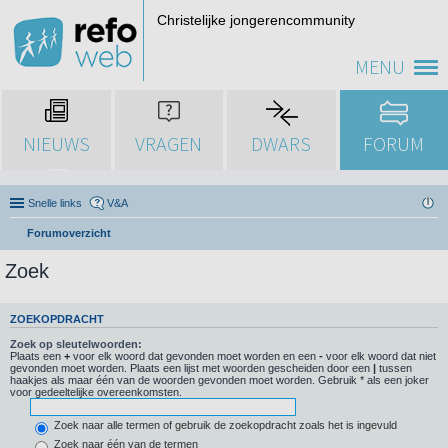
Christelijke jongerencommunity
MENU
NIEUWS
VRAGEN
DWARS
FORUM
Snelle links
V&A
Forumoverzicht
Zoek
ZOEKOPDRACHT
Zoek op sleutelwoorden:
Plaats een
+
voor elk woord dat gevonden moet worden en een
-
voor elk woord dat niet
gevonden moet worden. Plaats een lijst met woorden gescheiden door een
|
tussen
haakjes als maar één van de woorden gevonden moet worden. Gebruik * als een joker
voor gedeeltelijke overeenkomsten.
Zoek naar alle termen of gebruik de zoekopdracht zoals het is ingevuld
Zoek naar één van de termen