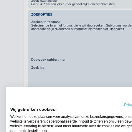
Zoek naar auteur:
Gebruik * als een joker voor gedeeltelijke overeenkomsten.
ZOEKOPTIES
Zoeken in forums:
Selecteer de forum of forums die je wilt doorzoeken. Subforums word
doorzocht als je “Doorzoek subforums“ hieronder niet uitschakelt.
Doorzoek subforums:
Zoek in:
Resultaten weergeven als:
Priv
Sorteer resultaten op:
Wij gebruiken cookies
Zoek in berichten van afgelopen:
We kunnen deze plaatsen voor analyse van onze bezoekersgegevens, om 
website te verbeteren, gepersonaliseerde inhoud te tonen en om u een gew
Geef eerste:
website-ervaring te bieden. Voor meer informatie over de cookies die we ge
opent u de instellingen.