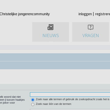
inloggen
registrer
Christelijke jongerencommunity
NIEUWS
VRAGEN
elk woord dat niet
Zoek naar alle termen of gebruik de zoekopdracht zoals het is
r een
|
tussen haakjes
n joker voor
Zoek naar één van de termen