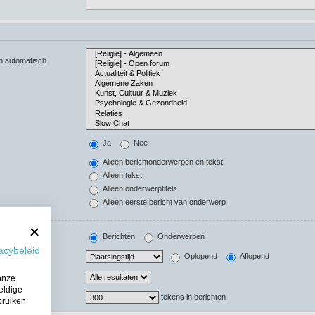
en automatisch
Ja
Nee
Alleen berichtonderwerpen en tekst
Alleen tekst
Alleen onderwerptitels
Alleen eerste bericht van onderwerp
Berichten
Onderwerpen
acybeleid
Oplopend
Aflopend
onze
eldige
tekens in berichten
bruiken