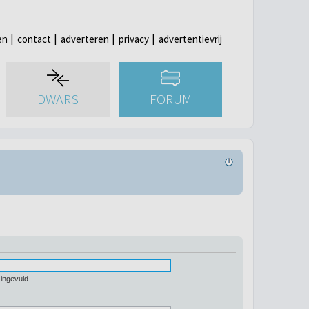
en
contact
adverteren
privacy
advertentievrij
DWARS
FORUM
 ingevuld