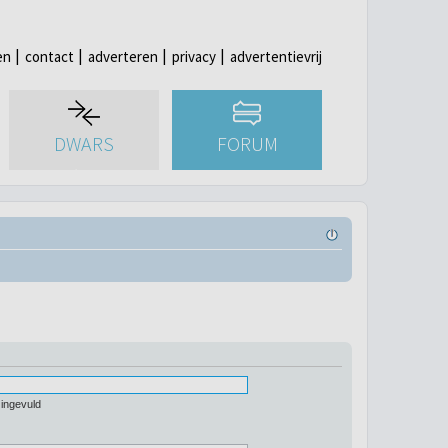
en
contact
adverteren
privacy
advertentievrij
DWARS
FORUM
 ingevuld