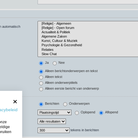
en automatisch
Ja
Nee
Alleen berichtonderwerpen en tekst
Alleen tekst
Alleen onderwerptitels
Alleen eerste bericht van onderwerp
Berichten
Onderwerpen
acybeleid
Oplopend
Aflopend
onze
eldige
tekens in berichten
bruiken