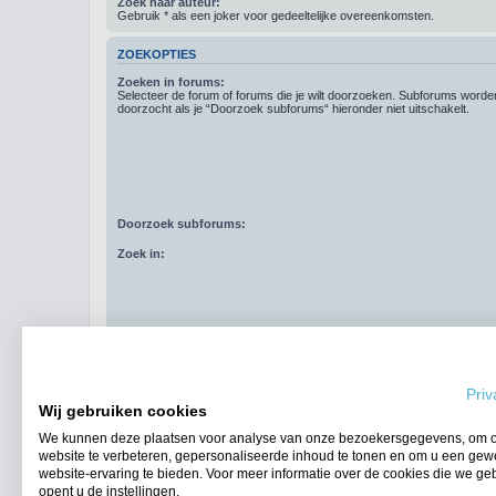
Zoek naar auteur:
Gebruik * als een joker voor gedeeltelijke overeenkomsten.
ZOEKOPTIES
Zoeken in forums:
Selecteer de forum of forums die je wilt doorzoeken. Subforums word
doorzocht als je “Doorzoek subforums“ hieronder niet uitschakelt.
Doorzoek subforums:
Zoek in:
Resultaten weergeven als:
Priv
Sorteer resultaten op:
Wij gebruiken cookies
Zoek in berichten van afgelopen:
We kunnen deze plaatsen voor analyse van onze bezoekersgegevens, om 
website te verbeteren, gepersonaliseerde inhoud te tonen en om u een gew
Geef eerste:
website-ervaring te bieden. Voor meer informatie over de cookies die we ge
opent u de instellingen.