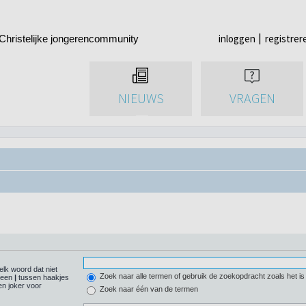
inloggen
registrer
Christelijke jongerencommunity
NIEUWS
VRAGEN
elk woord dat niet
Zoek naar alle termen of gebruik de zoekopdracht zoals het is
r een
|
tussen haakjes
n joker voor
Zoek naar één van de termen