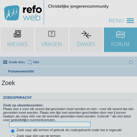
Christelijke jongerencommunity
MENU
NIEUWS
VRAGEN
DWARS
FORUM
Snelle links
V&A
Forumoverzicht
Zoek
ZOEKOPDRACHT
Zoek op sleutelwoorden:
Plaats een
+
voor elk woord dat gevonden moet worden en een
-
voor elk woord dat niet
gevonden moet worden. Plaats een lijst met woorden gescheiden door een
|
tussen
haakjes als maar één van de woorden gevonden moet worden. Gebruik * als een joker
voor gedeeltelijke overeenkomsten.
Zoek naar alle termen of gebruik de zoekopdracht zoals het is ingevuld
Zoek naar één van de termen