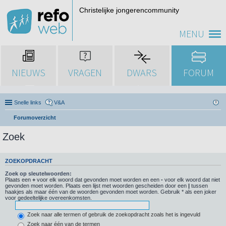
Christelijke jongerencommunity
MENU
NIEUWS
VRAGEN
DWARS
FORUM
Snelle links
V&A
Forumoverzicht
Zoek
ZOEKOPDRACHT
Zoek op sleutelwoorden:
Plaats een
+
voor elk woord dat gevonden moet worden en een
-
voor elk woord dat niet
gevonden moet worden. Plaats een lijst met woorden gescheiden door een
|
tussen
haakjes als maar één van de woorden gevonden moet worden. Gebruik * als een joker
voor gedeeltelijke overeenkomsten.
Zoek naar alle termen of gebruik de zoekopdracht zoals het is ingevuld
Zoek naar één van de termen