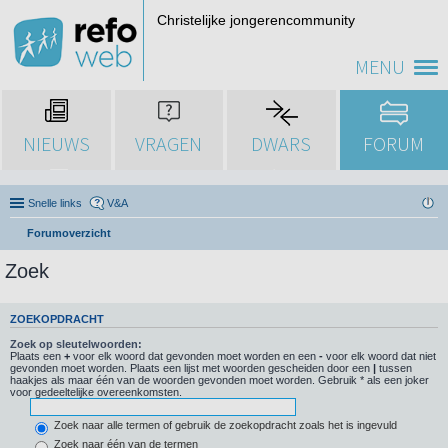
Christelijke jongerencommunity
MENU
NIEUWS
VRAGEN
DWARS
FORUM
Snelle links
V&A
Forumoverzicht
Zoek
ZOEKOPDRACHT
Zoek op sleutelwoorden:
Plaats een
+
voor elk woord dat gevonden moet worden en een
-
voor elk woord dat niet
gevonden moet worden. Plaats een lijst met woorden gescheiden door een
|
tussen
haakjes als maar één van de woorden gevonden moet worden. Gebruik * als een joker
voor gedeeltelijke overeenkomsten.
Zoek naar alle termen of gebruik de zoekopdracht zoals het is ingevuld
Zoek naar één van de termen