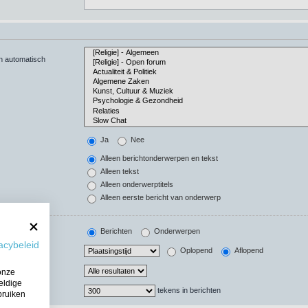
en automatisch
Ja
Nee
Alleen berichtonderwerpen en tekst
Alleen tekst
Alleen onderwerptitels
Alleen eerste bericht van onderwerp
Berichten
Onderwerpen
acybeleid
Oplopend
Aflopend
onze
eldige
tekens in berichten
bruiken