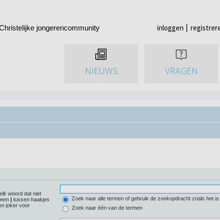
inloggen
registrer
Christelijke jongerencommunity
NIEUWS
VRAGEN
elk woord dat niet
Zoek naar alle termen of gebruik de zoekopdracht zoals het is
r een
|
tussen haakjes
n joker voor
Zoek naar één van de termen