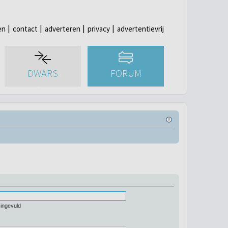
en
contact
adverteren
privacy
advertentievrij
DWARS
FORUM
 ingevuld