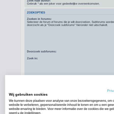
Zoek naar auteur:
Gebruik * als een joker voor gedeeltelijke overeenkomsten.
ZOEKOPTIES
Zoeken in forums:
Selecteer de forum of forums die je wilt doorzoeken. Subforums word
doorzocht als je “Doorzoek subforums“ hieronder niet uitschakelt.
Doorzoek subforums:
Zoek in:
Resultaten weergeven als:
Priv
Sorteer resultaten op:
Wij gebruiken cookies
Zoek in berichten van afgelopen:
We kunnen deze plaatsen voor analyse van onze bezoekersgegevens, om 
website te verbeteren, gepersonaliseerde inhoud te tonen en om u een gew
Geef eerste:
website-ervaring te bieden. Voor meer informatie over de cookies die we ge
opent u de instellingen.