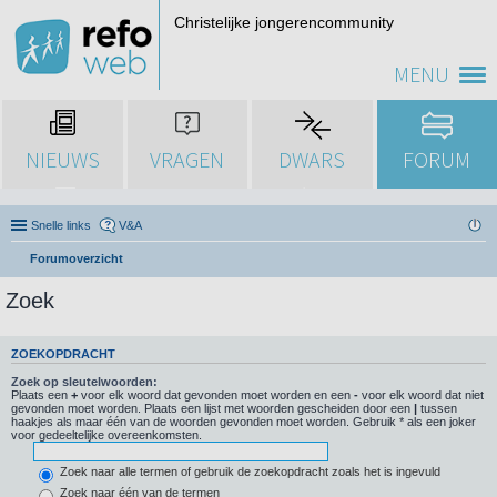
Christelijke jongerencommunity
MENU
NIEUWS
VRAGEN
DWARS
FORUM
Snelle links
V&A
Forumoverzicht
Zoek
ZOEKOPDRACHT
Zoek op sleutelwoorden:
Plaats een
+
voor elk woord dat gevonden moet worden en een
-
voor elk woord dat niet
gevonden moet worden. Plaats een lijst met woorden gescheiden door een
|
tussen
haakjes als maar één van de woorden gevonden moet worden. Gebruik * als een joker
voor gedeeltelijke overeenkomsten.
Zoek naar alle termen of gebruik de zoekopdracht zoals het is ingevuld
Zoek naar één van de termen