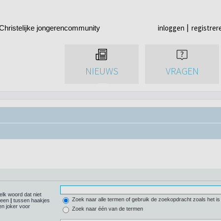
inloggen
registrer
Christelijke jongerencommunity
NIEUWS
VRAGEN
elk woord dat niet
Zoek naar alle termen of gebruik de zoekopdracht zoals het is
r een
|
tussen haakjes
n joker voor
Zoek naar één van de termen