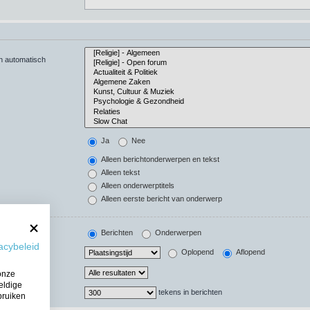
en automatisch
Ja
Nee
Alleen berichtonderwerpen en tekst
Alleen tekst
Alleen onderwerptitels
Alleen eerste bericht van onderwerp
Berichten
Onderwerpen
acybeleid
Oplopend
Aflopend
onze
eldige
tekens in berichten
bruiken