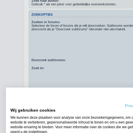
Zoek naar auteur:
Gebruik * als een joker voor gedeeltelijke overeenkomsten.
ZOEKOPTIES
Zoeken in forums:
Selecteer de forum of forums die je wilt doorzoeken. Subforums word
doorzocht als je “Doorzoek subforums“ hieronder niet uitschakelt.
Doorzoek subforums:
Zoek in:
Resultaten weergeven als:
Priv
Sorteer resultaten op:
Wij gebruiken cookies
Zoek in berichten van afgelopen:
We kunnen deze plaatsen voor analyse van onze bezoekersgegevens, om 
website te verbeteren, gepersonaliseerde inhoud te tonen en om u een gew
Geef eerste:
website-ervaring te bieden. Voor meer informatie over de cookies die we ge
opent u de instellingen.