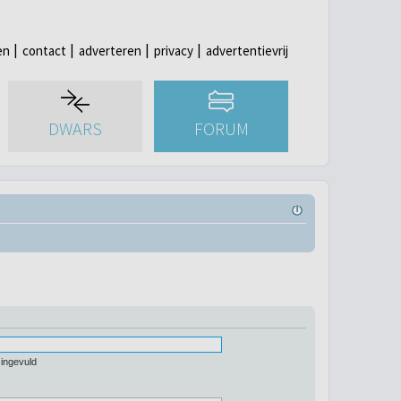
en
contact
adverteren
privacy
advertentievrij
DWARS
FORUM
 ingevuld