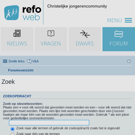
Christelijke jongerencommunity
MENU
NIEUWS
VRAGEN
DWARS
FORUM
Snelle links
V&A
Forumoverzicht
Zoek
ZOEKOPDRACHT
Zoek op sleutelwoorden:
Plaats een
+
voor elk woord dat gevonden moet worden en een
-
voor elk woord dat niet
gevonden moet worden. Plaats een lijst met woorden gescheiden door een
|
tussen
haakjes als maar één van de woorden gevonden moet worden. Gebruik * als een joker
voor gedeeltelijke overeenkomsten.
Zoek naar alle termen of gebruik de zoekopdracht zoals het is ingevuld
Zoek naar één van de termen