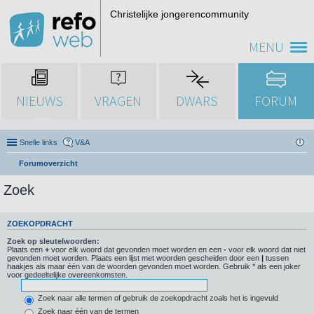
Christelijke jongerencommunity
MENU
NIEUWS
VRAGEN
DWARS
FORUM
Snelle links
V&A
Forumoverzicht
Zoek
ZOEKOPDRACHT
Zoek op sleutelwoorden:
Plaats een
+
voor elk woord dat gevonden moet worden en een
-
voor elk woord dat niet
gevonden moet worden. Plaats een lijst met woorden gescheiden door een
|
tussen
haakjes als maar één van de woorden gevonden moet worden. Gebruik * als een joker
voor gedeeltelijke overeenkomsten.
Zoek naar alle termen of gebruik de zoekopdracht zoals het is ingevuld
Zoek naar één van de termen