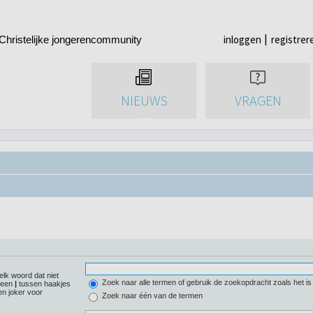
inloggen
registrer
Christelijke jongerencommunity
NIEUWS
VRAGEN
elk woord dat niet
Zoek naar alle termen of gebruik de zoekopdracht zoals het is
r een
|
tussen haakjes
n joker voor
Zoek naar één van de termen