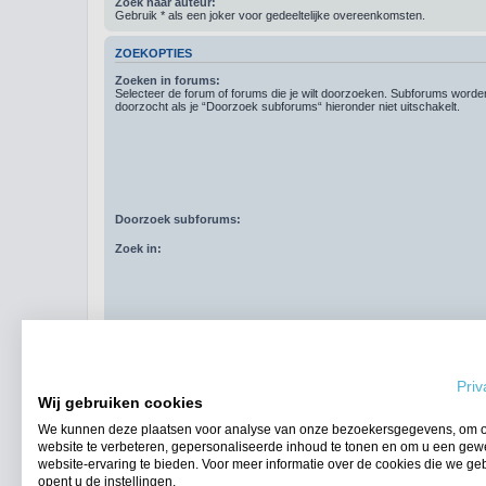
Zoek naar auteur:
Gebruik * als een joker voor gedeeltelijke overeenkomsten.
ZOEKOPTIES
Zoeken in forums:
Selecteer de forum of forums die je wilt doorzoeken. Subforums word
doorzocht als je “Doorzoek subforums“ hieronder niet uitschakelt.
Doorzoek subforums:
Zoek in:
Resultaten weergeven als:
Priv
Sorteer resultaten op:
Wij gebruiken cookies
Zoek in berichten van afgelopen:
We kunnen deze plaatsen voor analyse van onze bezoekersgegevens, om 
website te verbeteren, gepersonaliseerde inhoud te tonen en om u een gew
Geef eerste:
website-ervaring te bieden. Voor meer informatie over de cookies die we ge
opent u de instellingen.