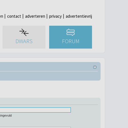
en
contact
adverteren
privacy
advertentievrij
DWARS
FORUM
 ingevuld