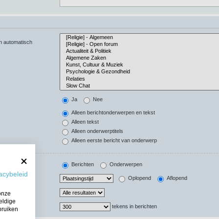
en automatisch
Ja
Nee
Alleen berichtonderwerpen en tekst
Alleen tekst
Alleen onderwerptitels
Alleen eerste bericht van onderwerp
Berichten
Onderwerpen
acybeleid
Oplopend
Aflopend
onze
eldige
tekens in berichten
bruiken