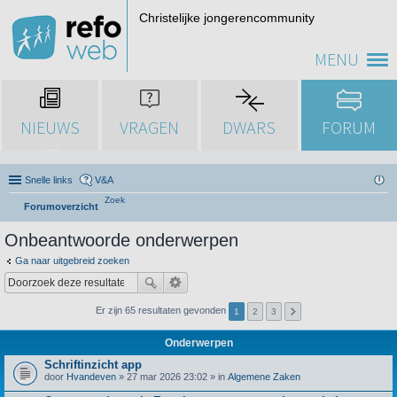
Christelijke jongerencommunity
MENU
NIEUWS
VRAGEN
DWARS
FORUM
Snelle links
V&A
Zoek
Forumoverzicht
Onbeantwoorde onderwerpen
Ga naar uitgebreid zoeken
Er zijn 65 resultaten gevonden
1
2
3
Onderwerpen
Schriftinzicht app
door
Hvandeven
» 27 mar 2026 23:02 » in
Algemene Zaken