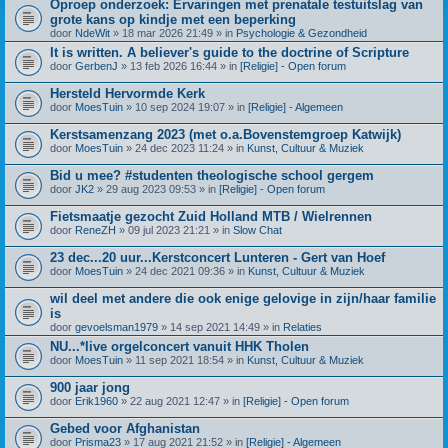
Oproep onderzoek: Ervaringen met prenatale testuitslag van
grote kans op kindje met een beperking
door
NdeWit
» 18 mar 2026 21:49 » in
Psychologie & Gezondheid
It is written. A believer's guide to the doctrine of Scripture
door
GerbenJ
» 13 feb 2026 16:44 » in
[Religie] - Open forum
Hersteld Hervormde Kerk
door
MoesTuin
» 10 sep 2024 19:07 » in
[Religie] - Algemeen
Kerstsamenzang 2023 (met o.a.Bovenstemgroep Katwijk)
door
MoesTuin
» 24 dec 2023 11:24 » in
Kunst, Cultuur & Muziek
Bid u mee? #studenten theologische school gergem
door
JK2
» 29 aug 2023 09:53 » in
[Religie] - Open forum
Fietsmaatje gezocht Zuid Holland MTB / Wielrennen
door
ReneZH
» 09 jul 2023 21:21 » in
Slow Chat
23 dec...20 uur...Kerstconcert Lunteren - Gert van Hoef
door
MoesTuin
» 24 dec 2021 09:36 » in
Kunst, Cultuur & Muziek
wil deel met andere die ook enige gelovige in zijn/haar familie
is
door
gevoelsman1979
» 14 sep 2021 14:49 » in
Relaties
NU...*live orgelconcert vanuit HHK Tholen
door
MoesTuin
» 11 sep 2021 18:54 » in
Kunst, Cultuur & Muziek
900 jaar jong
door
Erik1960
» 22 aug 2021 12:47 » in
[Religie] - Open forum
Gebed voor Afghanistan
door
Prisma23
» 17 aug 2021 21:52 » in
[Religie] - Algemeen