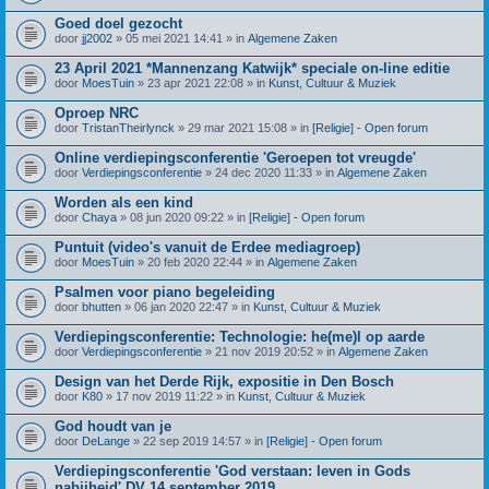
Goed doel gezocht
door
jj2002
» 05 mei 2021 14:41 » in
Algemene Zaken
23 April 2021 *Mannenzang Katwijk* speciale on-line editie
door
MoesTuin
» 23 apr 2021 22:08 » in
Kunst, Cultuur & Muziek
Oproep NRC
door
TristanTheirlynck
» 29 mar 2021 15:08 » in
[Religie] - Open forum
Online verdiepingsconferentie 'Geroepen tot vreugde'
door
Verdiepingsconferentie
» 24 dec 2020 11:33 » in
Algemene Zaken
Worden als een kind
door
Chaya
» 08 jun 2020 09:22 » in
[Religie] - Open forum
Puntuit (video's vanuit de Erdee mediagroep)
door
MoesTuin
» 20 feb 2020 22:44 » in
Algemene Zaken
Psalmen voor piano begeleiding
door
bhutten
» 06 jan 2020 22:47 » in
Kunst, Cultuur & Muziek
Verdiepingsconferentie: Technologie: he(me)l op aarde
door
Verdiepingsconferentie
» 21 nov 2019 20:52 » in
Algemene Zaken
Design van het Derde Rijk, expositie in Den Bosch
door
K80
» 17 nov 2019 11:22 » in
Kunst, Cultuur & Muziek
God houdt van je
door
DeLange
» 22 sep 2019 14:57 » in
[Religie] - Open forum
Verdiepingsconferentie 'God verstaan: leven in Gods
nabijheid' DV 14 september 2019