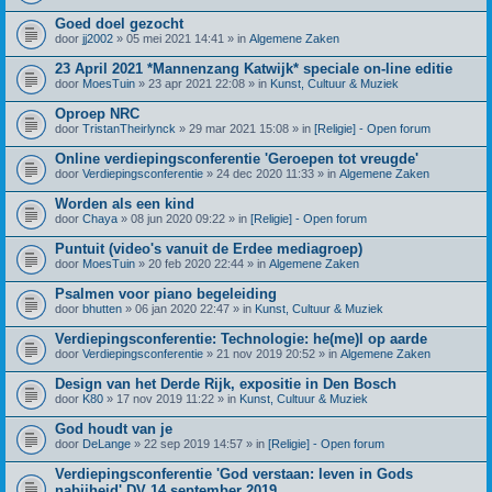
Goed doel gezocht
door
jj2002
» 05 mei 2021 14:41 » in
Algemene Zaken
23 April 2021 *Mannenzang Katwijk* speciale on-line editie
door
MoesTuin
» 23 apr 2021 22:08 » in
Kunst, Cultuur & Muziek
Oproep NRC
door
TristanTheirlynck
» 29 mar 2021 15:08 » in
[Religie] - Open forum
Online verdiepingsconferentie 'Geroepen tot vreugde'
door
Verdiepingsconferentie
» 24 dec 2020 11:33 » in
Algemene Zaken
Worden als een kind
door
Chaya
» 08 jun 2020 09:22 » in
[Religie] - Open forum
Puntuit (video's vanuit de Erdee mediagroep)
door
MoesTuin
» 20 feb 2020 22:44 » in
Algemene Zaken
Psalmen voor piano begeleiding
door
bhutten
» 06 jan 2020 22:47 » in
Kunst, Cultuur & Muziek
Verdiepingsconferentie: Technologie: he(me)l op aarde
door
Verdiepingsconferentie
» 21 nov 2019 20:52 » in
Algemene Zaken
Design van het Derde Rijk, expositie in Den Bosch
door
K80
» 17 nov 2019 11:22 » in
Kunst, Cultuur & Muziek
God houdt van je
door
DeLange
» 22 sep 2019 14:57 » in
[Religie] - Open forum
Verdiepingsconferentie 'God verstaan: leven in Gods
nabijheid' DV 14 september 2019