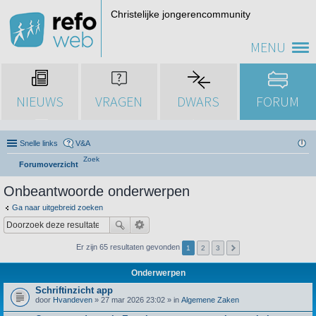
Christelijke jongerencommunity
MENU
NIEUWS
VRAGEN
DWARS
FORUM
Snelle links
V&A
Zoek
Forumoverzicht
Onbeantwoorde onderwerpen
Ga naar uitgebreid zoeken
Er zijn 65 resultaten gevonden
1
2
3
Onderwerpen
Schriftinzicht app
door
Hvandeven
» 27 mar 2026 23:02 » in
Algemene Zaken