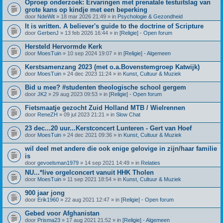
Oproep onderzoek: Ervaringen met prenatale testuitslag van
grote kans op kindje met een beperking
door
NdeWit
» 18 mar 2026 21:49 » in
Psychologie & Gezondheid
It is written. A believer's guide to the doctrine of Scripture
door
GerbenJ
» 13 feb 2026 16:44 » in
[Religie] - Open forum
Hersteld Hervormde Kerk
door
MoesTuin
» 10 sep 2024 19:07 » in
[Religie] - Algemeen
Kerstsamenzang 2023 (met o.a.Bovenstemgroep Katwijk)
door
MoesTuin
» 24 dec 2023 11:24 » in
Kunst, Cultuur & Muziek
Bid u mee? #studenten theologische school gergem
door
JK2
» 29 aug 2023 09:53 » in
[Religie] - Open forum
Fietsmaatje gezocht Zuid Holland MTB / Wielrennen
door
ReneZH
» 09 jul 2023 21:21 » in
Slow Chat
23 dec...20 uur...Kerstconcert Lunteren - Gert van Hoef
door
MoesTuin
» 24 dec 2021 09:36 » in
Kunst, Cultuur & Muziek
wil deel met andere die ook enige gelovige in zijn/haar familie
is
door
gevoelsman1979
» 14 sep 2021 14:49 » in
Relaties
NU...*live orgelconcert vanuit HHK Tholen
door
MoesTuin
» 11 sep 2021 18:54 » in
Kunst, Cultuur & Muziek
900 jaar jong
door
Erik1960
» 22 aug 2021 12:47 » in
[Religie] - Open forum
Gebed voor Afghanistan
door
Prisma23
» 17 aug 2021 21:52 » in
[Religie] - Algemeen