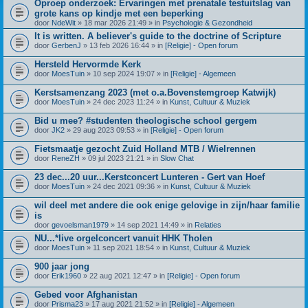
Oproep onderzoek: Ervaringen met prenatale testuitslag van
grote kans op kindje met een beperking
door
NdeWit
» 18 mar 2026 21:49 » in
Psychologie & Gezondheid
It is written. A believer's guide to the doctrine of Scripture
door
GerbenJ
» 13 feb 2026 16:44 » in
[Religie] - Open forum
Hersteld Hervormde Kerk
door
MoesTuin
» 10 sep 2024 19:07 » in
[Religie] - Algemeen
Kerstsamenzang 2023 (met o.a.Bovenstemgroep Katwijk)
door
MoesTuin
» 24 dec 2023 11:24 » in
Kunst, Cultuur & Muziek
Bid u mee? #studenten theologische school gergem
door
JK2
» 29 aug 2023 09:53 » in
[Religie] - Open forum
Fietsmaatje gezocht Zuid Holland MTB / Wielrennen
door
ReneZH
» 09 jul 2023 21:21 » in
Slow Chat
23 dec...20 uur...Kerstconcert Lunteren - Gert van Hoef
door
MoesTuin
» 24 dec 2021 09:36 » in
Kunst, Cultuur & Muziek
wil deel met andere die ook enige gelovige in zijn/haar familie
is
door
gevoelsman1979
» 14 sep 2021 14:49 » in
Relaties
NU...*live orgelconcert vanuit HHK Tholen
door
MoesTuin
» 11 sep 2021 18:54 » in
Kunst, Cultuur & Muziek
900 jaar jong
door
Erik1960
» 22 aug 2021 12:47 » in
[Religie] - Open forum
Gebed voor Afghanistan
door
Prisma23
» 17 aug 2021 21:52 » in
[Religie] - Algemeen