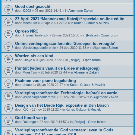
Goed doel gezocht
door
jj2002
» 05 mei 2021 14:41 » in
Algemene Zaken
23 April 2021 *Mannenzang Katwijk* speciale on-line editie
door
MoesTuin
» 23 apr 2021 22:08 » in
Kunst, Cultuur & Muziek
Oproep NRC
door
TristanTheirlynck
» 29 mar 2021 15:08 » in
[Religie] - Open forum
Online verdiepingsconferentie 'Geroepen tot vreugde'
door
Verdiepingsconferentie
» 24 dec 2020 11:33 » in
Algemene Zaken
Worden als een kind
door
Chaya
» 08 jun 2020 09:22 » in
[Religie] - Open forum
Puntuit (video's vanuit de Erdee mediagroep)
door
MoesTuin
» 20 feb 2020 22:44 » in
Algemene Zaken
Psalmen voor piano begeleiding
door
bhutten
» 06 jan 2020 22:47 » in
Kunst, Cultuur & Muziek
Verdiepingsconferentie: Technologie: he(me)l op aarde
door
Verdiepingsconferentie
» 21 nov 2019 20:52 » in
Algemene Zaken
Design van het Derde Rijk, expositie in Den Bosch
door
K80
» 17 nov 2019 11:22 » in
Kunst, Cultuur & Muziek
God houdt van je
door
DeLange
» 22 sep 2019 14:57 » in
[Religie] - Open forum
Verdiepingsconferentie 'God verstaan: leven in Gods
nabijheid' DV 14 september 2019