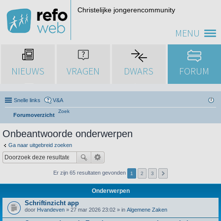
Christelijke jongerencommunity
MENU
NIEUWS
VRAGEN
DWARS
FORUM
Snelle links
V&A
Zoek
Forumoverzicht
Onbeantwoorde onderwerpen
Ga naar uitgebreid zoeken
Er zijn 65 resultaten gevonden
1
2
3
Onderwerpen
Schriftinzicht app
door
Hvandeven
» 27 mar 2026 23:02 » in
Algemene Zaken