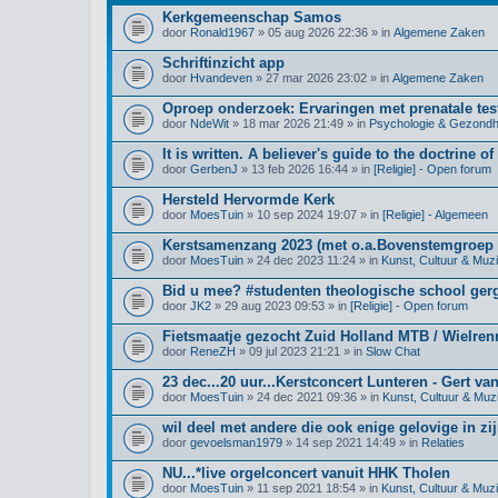
Kerkgemeenschap Samos
door
Ronald1967
» 05 aug 2026 22:36 » in
Algemene Zaken
Schriftinzicht app
door
Hvandeven
» 27 mar 2026 23:02 » in
Algemene Zaken
Oproep onderzoek: Ervaringen met prenatale test
door
NdeWit
» 18 mar 2026 21:49 » in
Psychologie & Gezondh
It is written. A believer's guide to the doctrine of
door
GerbenJ
» 13 feb 2026 16:44 » in
[Religie] - Open forum
Hersteld Hervormde Kerk
door
MoesTuin
» 10 sep 2024 19:07 » in
[Religie] - Algemeen
Kerstsamenzang 2023 (met o.a.Bovenstemgroep 
door
MoesTuin
» 24 dec 2023 11:24 » in
Kunst, Cultuur & Muz
Bid u mee? #studenten theologische school ge
door
JK2
» 29 aug 2023 09:53 » in
[Religie] - Open forum
Fietsmaatje gezocht Zuid Holland MTB / Wielre
door
ReneZH
» 09 jul 2023 21:21 » in
Slow Chat
23 dec...20 uur...Kerstconcert Lunteren - Gert va
door
MoesTuin
» 24 dec 2021 09:36 » in
Kunst, Cultuur & Muz
wil deel met andere die ook enige gelovige in zij
door
gevoelsman1979
» 14 sep 2021 14:49 » in
Relaties
NU...*live orgelconcert vanuit HHK Tholen
door
MoesTuin
» 11 sep 2021 18:54 » in
Kunst, Cultuur & Muz