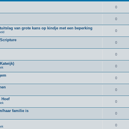
0
0
uitslag van grote kans op kindje met een beperking
0
eid
 Scripture
0
0
Katwijk)
0
iek
rgem
0
nnen
0
n Hoef
0
iek
n/haar familie is
0
0
iek