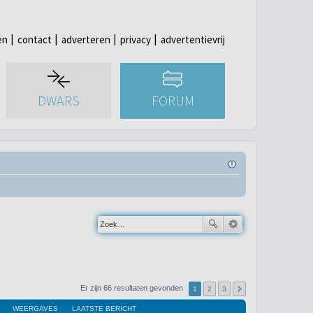
en
contact
adverteren
privacy
advertentievrij
DWARS
FORUM
Er zijn 66 resultaten gevonden
1
2
3
WEERGAVES
LAATSTE BERICHT