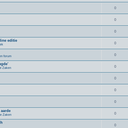
0
0
0
ine editie
0
iek
0
pen forum
ugde'
0
e Zaken
0
0
0
 aarde
0
e Zaken
ch
0