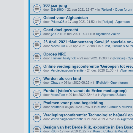
900 jaar jong
door
Erik1960
» 22 aug 2021 12:47 » in
[Religie] - Open forum
Gebed voor Afghanistan
door
Prisma23
» 17 aug 2021 21:52 » in
[Religie] - Algemeen
Goed doel gezocht
door
jj2002
» 05 mei 2021 14:41 » in
Algemene Zaken
23 April 2021 *Mannenzang Katwijk* speciale on-l
door
MoesTuin
» 23 apr 2021 22:08 » in
Kunst, Cultuur & Muz
Oproep NRC
door
TristanTheirlynck
» 29 mar 2021 15:08 » in
[Religie] - O
Online verdiepingsconferentie 'Geroepen tot vre
door
Verdiepingsconferentie
» 24 dec 2020 11:33 » in
Algemen
Worden als een kind
door
Chaya
» 08 jun 2020 09:22 » in
[Religie] - Open forum
Puntuit (video's vanuit de Erdee mediagroep)
door
MoesTuin
» 20 feb 2020 22:44 » in
Algemene Zaken
Psalmen voor piano begeleiding
door
bhutten
» 06 jan 2020 22:47 » in
Kunst, Cultuur & Muziek
Verdiepingsconferentie: Technologie: he(me)l op
door
Verdiepingsconferentie
» 21 nov 2019 20:52 » in
Algemen
Design van het Derde Rijk, expositie in Den Bos
door
K80
» 17 nov 2019 11:22 » in
Kunst, Cultuur & Muziek