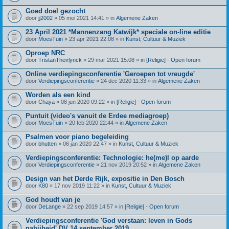
Goed doel gezocht
door
jj2002
» 05 mei 2021 14:41 » in
Algemene Zaken
23 April 2021 *Mannenzang Katwijk* speciale on-line editie
door
MoesTuin
» 23 apr 2021 22:08 » in
Kunst, Cultuur & Muziek
Oproep NRC
door
TristanTheirlynck
» 29 mar 2021 15:08 » in
[Religie] - Open forum
Online verdiepingsconferentie 'Geroepen tot vreugde'
door
Verdiepingsconferentie
» 24 dec 2020 11:33 » in
Algemene Zaken
Worden als een kind
door
Chaya
» 08 jun 2020 09:22 » in
[Religie] - Open forum
Puntuit (video's vanuit de Erdee mediagroep)
door
MoesTuin
» 20 feb 2020 22:44 » in
Algemene Zaken
Psalmen voor piano begeleiding
door
bhutten
» 06 jan 2020 22:47 » in
Kunst, Cultuur & Muziek
Verdiepingsconferentie: Technologie: he(me)l op aarde
door
Verdiepingsconferentie
» 21 nov 2019 20:52 » in
Algemene Zaken
Design van het Derde Rijk, expositie in Den Bosch
door
K80
» 17 nov 2019 11:22 » in
Kunst, Cultuur & Muziek
God houdt van je
door
DeLange
» 22 sep 2019 14:57 » in
[Religie] - Open forum
Verdiepingsconferentie 'God verstaan: leven in Gods
nabijheid' DV 14 september 2019