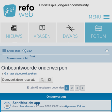
Christelijke jongerencommunity
MENU
NIEUWS
VRAGEN
DWARS
FORUM
Snelle links
V&A
Zoek
Forumoverzicht
Onbeantwoorde onderwerpen
Ga naar uitgebreid zoeken
Er zijn 65 resultaten gevonden
1
2
3
Onderwerpen
Schriftinzicht app
door
Hvandeven
» 27 mar 2026 23:02 » in
Algemene Zaken