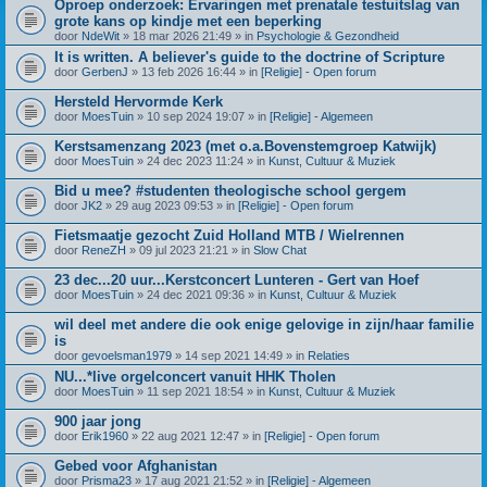
Oproep onderzoek: Ervaringen met prenatale testuitslag van
grote kans op kindje met een beperking
door
NdeWit
» 18 mar 2026 21:49 » in
Psychologie & Gezondheid
It is written. A believer's guide to the doctrine of Scripture
door
GerbenJ
» 13 feb 2026 16:44 » in
[Religie] - Open forum
Hersteld Hervormde Kerk
door
MoesTuin
» 10 sep 2024 19:07 » in
[Religie] - Algemeen
Kerstsamenzang 2023 (met o.a.Bovenstemgroep Katwijk)
door
MoesTuin
» 24 dec 2023 11:24 » in
Kunst, Cultuur & Muziek
Bid u mee? #studenten theologische school gergem
door
JK2
» 29 aug 2023 09:53 » in
[Religie] - Open forum
Fietsmaatje gezocht Zuid Holland MTB / Wielrennen
door
ReneZH
» 09 jul 2023 21:21 » in
Slow Chat
23 dec...20 uur...Kerstconcert Lunteren - Gert van Hoef
door
MoesTuin
» 24 dec 2021 09:36 » in
Kunst, Cultuur & Muziek
wil deel met andere die ook enige gelovige in zijn/haar familie
is
door
gevoelsman1979
» 14 sep 2021 14:49 » in
Relaties
NU...*live orgelconcert vanuit HHK Tholen
door
MoesTuin
» 11 sep 2021 18:54 » in
Kunst, Cultuur & Muziek
900 jaar jong
door
Erik1960
» 22 aug 2021 12:47 » in
[Religie] - Open forum
Gebed voor Afghanistan
door
Prisma23
» 17 aug 2021 21:52 » in
[Religie] - Algemeen