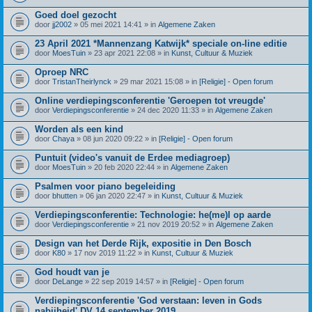
Goed doel gezocht
door
jj2002
» 05 mei 2021 14:41 » in
Algemene Zaken
23 April 2021 *Mannenzang Katwijk* speciale on-line editie
door
MoesTuin
» 23 apr 2021 22:08 » in
Kunst, Cultuur & Muziek
Oproep NRC
door
TristanTheirlynck
» 29 mar 2021 15:08 » in
[Religie] - Open forum
Online verdiepingsconferentie 'Geroepen tot vreugde'
door
Verdiepingsconferentie
» 24 dec 2020 11:33 » in
Algemene Zaken
Worden als een kind
door
Chaya
» 08 jun 2020 09:22 » in
[Religie] - Open forum
Puntuit (video's vanuit de Erdee mediagroep)
door
MoesTuin
» 20 feb 2020 22:44 » in
Algemene Zaken
Psalmen voor piano begeleiding
door
bhutten
» 06 jan 2020 22:47 » in
Kunst, Cultuur & Muziek
Verdiepingsconferentie: Technologie: he(me)l op aarde
door
Verdiepingsconferentie
» 21 nov 2019 20:52 » in
Algemene Zaken
Design van het Derde Rijk, expositie in Den Bosch
door
K80
» 17 nov 2019 11:22 » in
Kunst, Cultuur & Muziek
God houdt van je
door
DeLange
» 22 sep 2019 14:57 » in
[Religie] - Open forum
Verdiepingsconferentie 'God verstaan: leven in Gods
nabijheid' DV 14 september 2019