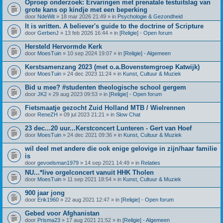
Oproep onderzoek: Ervaringen met prenatale testuitslag van
grote kans op kindje met een beperking
door
NdeWit
» 18 mar 2026 21:49 » in
Psychologie & Gezondheid
It is written. A believer's guide to the doctrine of Scripture
door
GerbenJ
» 13 feb 2026 16:44 » in
[Religie] - Open forum
Hersteld Hervormde Kerk
door
MoesTuin
» 10 sep 2024 19:07 » in
[Religie] - Algemeen
Kerstsamenzang 2023 (met o.a.Bovenstemgroep Katwijk)
door
MoesTuin
» 24 dec 2023 11:24 » in
Kunst, Cultuur & Muziek
Bid u mee? #studenten theologische school gergem
door
JK2
» 29 aug 2023 09:53 » in
[Religie] - Open forum
Fietsmaatje gezocht Zuid Holland MTB / Wielrennen
door
ReneZH
» 09 jul 2023 21:21 » in
Slow Chat
23 dec...20 uur...Kerstconcert Lunteren - Gert van Hoef
door
MoesTuin
» 24 dec 2021 09:36 » in
Kunst, Cultuur & Muziek
wil deel met andere die ook enige gelovige in zijn/haar familie
is
door
gevoelsman1979
» 14 sep 2021 14:49 » in
Relaties
NU...*live orgelconcert vanuit HHK Tholen
door
MoesTuin
» 11 sep 2021 18:54 » in
Kunst, Cultuur & Muziek
900 jaar jong
door
Erik1960
» 22 aug 2021 12:47 » in
[Religie] - Open forum
Gebed voor Afghanistan
door
Prisma23
» 17 aug 2021 21:52 » in
[Religie] - Algemeen