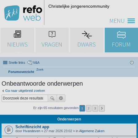
Christelijke jongerencommunity
MENU
NIEUWS
VRAGEN
DWARS
FORUM
Snelle links
V&A
Zoek
Forumoverzicht
Onbeantwoorde onderwerpen
Ga naar uitgebreid zoeken
Er zijn 65 resultaten gevonden
1
2
3
Onderwerpen
Schriftinzicht app
door
Hvandeven
» 27 mar 2026 23:02 » in
Algemene Zaken