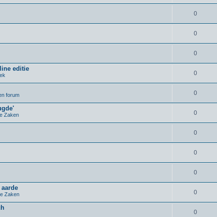
0
0
0
ine editie
0
iek
0
pen forum
ugde'
0
e Zaken
0
0
0
 aarde
0
e Zaken
ch
0