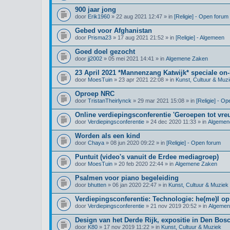
900 jaar jong
door
Erik1960
» 22 aug 2021 12:47 » in
[Religie] - Open forum
Gebed voor Afghanistan
door
Prisma23
» 17 aug 2021 21:52 » in
[Religie] - Algemeen
Goed doel gezocht
door
jj2002
» 05 mei 2021 14:41 » in
Algemene Zaken
23 April 2021 *Mannenzang Katwijk* speciale on-l
door
MoesTuin
» 23 apr 2021 22:08 » in
Kunst, Cultuur & Muz
Oproep NRC
door
TristanTheirlynck
» 29 mar 2021 15:08 » in
[Religie] - O
Online verdiepingsconferentie 'Geroepen tot vre
door
Verdiepingsconferentie
» 24 dec 2020 11:33 » in
Algemen
Worden als een kind
door
Chaya
» 08 jun 2020 09:22 » in
[Religie] - Open forum
Puntuit (video's vanuit de Erdee mediagroep)
door
MoesTuin
» 20 feb 2020 22:44 » in
Algemene Zaken
Psalmen voor piano begeleiding
door
bhutten
» 06 jan 2020 22:47 » in
Kunst, Cultuur & Muziek
Verdiepingsconferentie: Technologie: he(me)l op
door
Verdiepingsconferentie
» 21 nov 2019 20:52 » in
Algemen
Design van het Derde Rijk, expositie in Den Bos
door
K80
» 17 nov 2019 11:22 » in
Kunst, Cultuur & Muziek