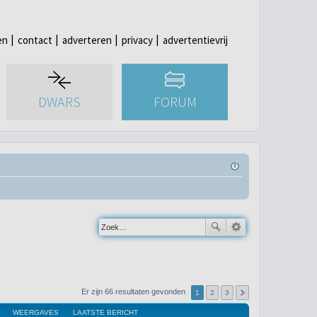
en
contact
adverteren
privacy
advertentievrij
DWARS
FORUM
Er zijn 66 resultaten gevonden
1
2
3
WEERGAVES
LAATSTE BERICHT