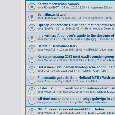
Kerkgemeenschap Samos
door
Ronald1967
» 05 aug 2026 22:36 » in
Algemene Zaken
Schriftinzicht app
door
Hvandeven
» 27 mar 2026 23:02 » in
Algemene Zaken
Oproep onderzoek: Ervaringen met prenatale test
door
NdeWit
» 18 mar 2026 21:49 » in
Psychologie & Gezondh
It is written. A believer's guide to the doctrine of
door
GerbenJ
» 13 feb 2026 16:44 » in
[Religie] - Open forum
Hersteld Hervormde Kerk
door
MoesTuin
» 10 sep 2024 19:07 » in
[Religie] - Algemeen
Kerstsamenzang 2023 (met o.a.Bovenstemgroep 
door
MoesTuin
» 24 dec 2023 11:24 » in
Kunst, Cultuur & Muz
Bid u mee? #studenten theologische school ge
door
JK2
» 29 aug 2023 09:53 » in
[Religie] - Open forum
Fietsmaatje gezocht Zuid Holland MTB / Wielre
door
ReneZH
» 09 jul 2023 21:21 » in
Slow Chat
23 dec...20 uur...Kerstconcert Lunteren - Gert va
door
MoesTuin
» 24 dec 2021 09:36 » in
Kunst, Cultuur & Muz
wil deel met andere die ook enige gelovige in zij
door
gevoelsman1979
» 14 sep 2021 14:49 » in
Relaties
NU...*live orgelconcert vanuit HHK Tholen
door
MoesTuin
» 11 sep 2021 18:54 » in
Kunst, Cultuur & Muz