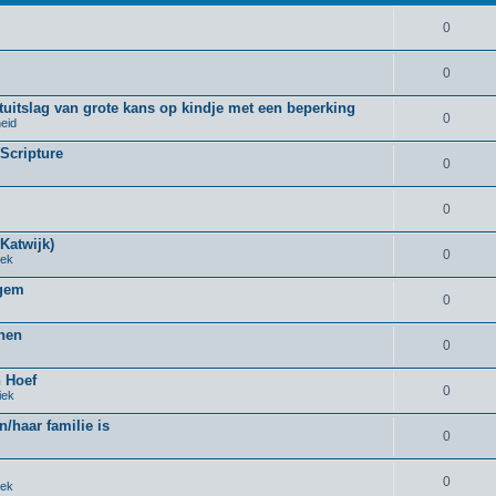
0
0
uitslag van grote kans op kindje met een beperking
0
eid
 Scripture
0
0
Katwijk)
0
iek
rgem
0
nnen
0
n Hoef
0
iek
n/haar familie is
0
0
iek