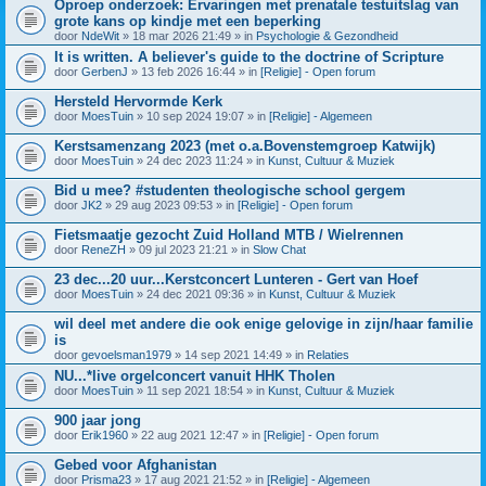
Oproep onderzoek: Ervaringen met prenatale testuitslag van
grote kans op kindje met een beperking
door
NdeWit
» 18 mar 2026 21:49 » in
Psychologie & Gezondheid
It is written. A believer's guide to the doctrine of Scripture
door
GerbenJ
» 13 feb 2026 16:44 » in
[Religie] - Open forum
Hersteld Hervormde Kerk
door
MoesTuin
» 10 sep 2024 19:07 » in
[Religie] - Algemeen
Kerstsamenzang 2023 (met o.a.Bovenstemgroep Katwijk)
door
MoesTuin
» 24 dec 2023 11:24 » in
Kunst, Cultuur & Muziek
Bid u mee? #studenten theologische school gergem
door
JK2
» 29 aug 2023 09:53 » in
[Religie] - Open forum
Fietsmaatje gezocht Zuid Holland MTB / Wielrennen
door
ReneZH
» 09 jul 2023 21:21 » in
Slow Chat
23 dec...20 uur...Kerstconcert Lunteren - Gert van Hoef
door
MoesTuin
» 24 dec 2021 09:36 » in
Kunst, Cultuur & Muziek
wil deel met andere die ook enige gelovige in zijn/haar familie
is
door
gevoelsman1979
» 14 sep 2021 14:49 » in
Relaties
NU...*live orgelconcert vanuit HHK Tholen
door
MoesTuin
» 11 sep 2021 18:54 » in
Kunst, Cultuur & Muziek
900 jaar jong
door
Erik1960
» 22 aug 2021 12:47 » in
[Religie] - Open forum
Gebed voor Afghanistan
door
Prisma23
» 17 aug 2021 21:52 » in
[Religie] - Algemeen