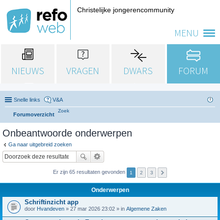
Christelijke jongerencommunity
MENU
NIEUWS
VRAGEN
DWARS
FORUM
Snelle links
V&A
Zoek
Forumoverzicht
Onbeantwoorde onderwerpen
Ga naar uitgebreid zoeken
Er zijn 65 resultaten gevonden
1
2
3
Onderwerpen
Schriftinzicht app
door
Hvandeven
» 27 mar 2026 23:02 » in
Algemene Zaken