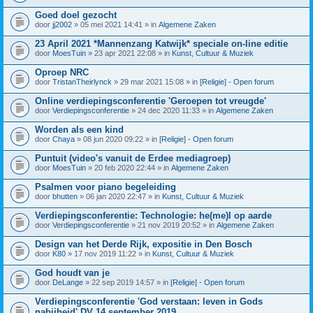
Goed doel gezocht
door
jj2002
» 05 mei 2021 14:41 » in
Algemene Zaken
23 April 2021 *Mannenzang Katwijk* speciale on-line editie
door
MoesTuin
» 23 apr 2021 22:08 » in
Kunst, Cultuur & Muziek
Oproep NRC
door
TristanTheirlynck
» 29 mar 2021 15:08 » in
[Religie] - Open forum
Online verdiepingsconferentie 'Geroepen tot vreugde'
door
Verdiepingsconferentie
» 24 dec 2020 11:33 » in
Algemene Zaken
Worden als een kind
door
Chaya
» 08 jun 2020 09:22 » in
[Religie] - Open forum
Puntuit (video's vanuit de Erdee mediagroep)
door
MoesTuin
» 20 feb 2020 22:44 » in
Algemene Zaken
Psalmen voor piano begeleiding
door
bhutten
» 06 jan 2020 22:47 » in
Kunst, Cultuur & Muziek
Verdiepingsconferentie: Technologie: he(me)l op aarde
door
Verdiepingsconferentie
» 21 nov 2019 20:52 » in
Algemene Zaken
Design van het Derde Rijk, expositie in Den Bosch
door
K80
» 17 nov 2019 11:22 » in
Kunst, Cultuur & Muziek
God houdt van je
door
DeLange
» 22 sep 2019 14:57 » in
[Religie] - Open forum
Verdiepingsconferentie 'God verstaan: leven in Gods
nabijheid' DV 14 september 2019