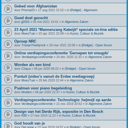
Gebed voor Afghanistan
door
Prisma23
» 17 aug 2021 21:52 » in
[Religie] - Algemeen
Goed doel gezocht
door
jj2002
» 05 mei 2021 14:41 » in
Algemene Zaken
23 April 2021 *Mannenzang Katwijk* speciale on-line editie
door
MoesTuin
» 23 apr 2021 22:08 » in
Kunst, Cultuur & Muziek
Oproep NRC
door
TristanTheirlynck
» 29 mar 2021 15:08 » in
[Religie] - Open forum
Online verdiepingsconferentie 'Geroepen tot vreugde'
door
Verdiepingsconferentie
» 24 dec 2020 11:33 » in
Algemene Zaken
Worden als een kind
door
Chaya
» 08 jun 2020 09:22 » in
[Religie] - Open forum
Puntuit (video's vanuit de Erdee mediagroep)
door
MoesTuin
» 20 feb 2020 22:44 » in
Algemene Zaken
Psalmen voor piano begeleiding
door
bhutten
» 06 jan 2020 22:47 » in
Kunst, Cultuur & Muziek
Verdiepingsconferentie: Technologie: he(me)l op aarde
door
Verdiepingsconferentie
» 21 nov 2019 20:52 » in
Algemene Zaken
Design van het Derde Rijk, expositie in Den Bosch
door
K80
» 17 nov 2019 11:22 » in
Kunst, Cultuur & Muziek
God houdt van je
door
DeLange
» 22 sep 2019 14:57 » in
[Religie] - Open forum