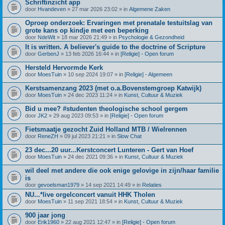
Schriftinzicht app
door
Hvandeven
» 27 mar 2026 23:02 » in
Algemene Zaken
Oproep onderzoek: Ervaringen met prenatale testuitslag van
grote kans op kindje met een beperking
door
NdeWit
» 18 mar 2026 21:49 » in
Psychologie & Gezondheid
It is written. A believer's guide to the doctrine of Scripture
door
GerbenJ
» 13 feb 2026 16:44 » in
[Religie] - Open forum
Hersteld Hervormde Kerk
door
MoesTuin
» 10 sep 2024 19:07 » in
[Religie] - Algemeen
Kerstsamenzang 2023 (met o.a.Bovenstemgroep Katwijk)
door
MoesTuin
» 24 dec 2023 11:24 » in
Kunst, Cultuur & Muziek
Bid u mee? #studenten theologische school gergem
door
JK2
» 29 aug 2023 09:53 » in
[Religie] - Open forum
Fietsmaatje gezocht Zuid Holland MTB / Wielrennen
door
ReneZH
» 09 jul 2023 21:21 » in
Slow Chat
23 dec...20 uur...Kerstconcert Lunteren - Gert van Hoef
door
MoesTuin
» 24 dec 2021 09:36 » in
Kunst, Cultuur & Muziek
wil deel met andere die ook enige gelovige in zijn/haar familie
is
door
gevoelsman1979
» 14 sep 2021 14:49 » in
Relaties
NU...*live orgelconcert vanuit HHK Tholen
door
MoesTuin
» 11 sep 2021 18:54 » in
Kunst, Cultuur & Muziek
900 jaar jong
door
Erik1960
» 22 aug 2021 12:47 » in
[Religie] - Open forum