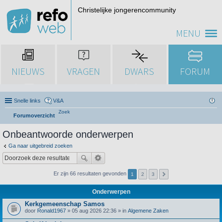
Christelijke jongerencommunity
MENU
NIEUWS
VRAGEN
DWARS
FORUM
Snelle links
V&A
Zoek
Forumoverzicht
Onbeantwoorde onderwerpen
Ga naar uitgebreid zoeken
Er zijn 66 resultaten gevonden
1
2
3
Onderwerpen
Kerkgemeenschap Samos
door
Ronald1967
» 05 aug 2026 22:36 » in
Algemene Zaken