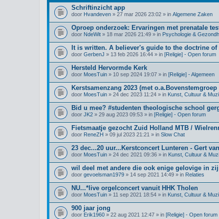
Schriftinzicht app
door
Hvandeven
» 27 mar 2026 23:02 » in
Algemene Zaken
Oproep onderzoek: Ervaringen met prenatale test
door
NdeWit
» 18 mar 2026 21:49 » in
Psychologie & Gezondh
It is written. A believer's guide to the doctrine of
door
GerbenJ
» 13 feb 2026 16:44 » in
[Religie] - Open forum
Hersteld Hervormde Kerk
door
MoesTuin
» 10 sep 2024 19:07 » in
[Religie] - Algemeen
Kerstsamenzang 2023 (met o.a.Bovenstemgroep 
door
MoesTuin
» 24 dec 2023 11:24 » in
Kunst, Cultuur & Muz
Bid u mee? #studenten theologische school ge
door
JK2
» 29 aug 2023 09:53 » in
[Religie] - Open forum
Fietsmaatje gezocht Zuid Holland MTB / Wielre
door
ReneZH
» 09 jul 2023 21:21 » in
Slow Chat
23 dec...20 uur...Kerstconcert Lunteren - Gert va
door
MoesTuin
» 24 dec 2021 09:36 » in
Kunst, Cultuur & Muz
wil deel met andere die ook enige gelovige in zij
door
gevoelsman1979
» 14 sep 2021 14:49 » in
Relaties
NU...*live orgelconcert vanuit HHK Tholen
door
MoesTuin
» 11 sep 2021 18:54 » in
Kunst, Cultuur & Muz
900 jaar jong
door
Erik1960
» 22 aug 2021 12:47 » in
[Religie] - Open forum