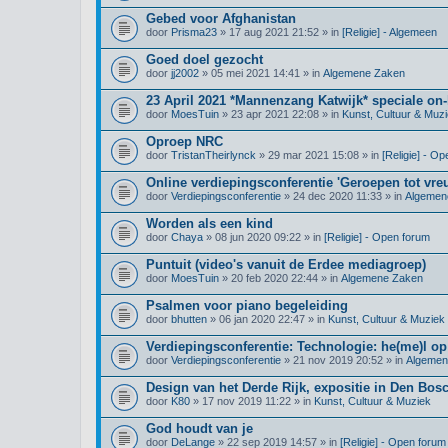
Gebed voor Afghanistan
door
Prisma23
» 17 aug 2021 21:52 » in
[Religie] - Algemeen
Goed doel gezocht
door
jj2002
» 05 mei 2021 14:41 » in
Algemene Zaken
23 April 2021 *Mannenzang Katwijk* speciale on-l
door
MoesTuin
» 23 apr 2021 22:08 » in
Kunst, Cultuur & Muz
Oproep NRC
door
TristanTheirlynck
» 29 mar 2021 15:08 » in
[Religie] - O
Online verdiepingsconferentie 'Geroepen tot vre
door
Verdiepingsconferentie
» 24 dec 2020 11:33 » in
Algemen
Worden als een kind
door
Chaya
» 08 jun 2020 09:22 » in
[Religie] - Open forum
Puntuit (video's vanuit de Erdee mediagroep)
door
MoesTuin
» 20 feb 2020 22:44 » in
Algemene Zaken
Psalmen voor piano begeleiding
door
bhutten
» 06 jan 2020 22:47 » in
Kunst, Cultuur & Muziek
Verdiepingsconferentie: Technologie: he(me)l op
door
Verdiepingsconferentie
» 21 nov 2019 20:52 » in
Algemen
Design van het Derde Rijk, expositie in Den Bos
door
K80
» 17 nov 2019 11:22 » in
Kunst, Cultuur & Muziek
God houdt van je
door
DeLange
» 22 sep 2019 14:57 » in
[Religie] - Open forum