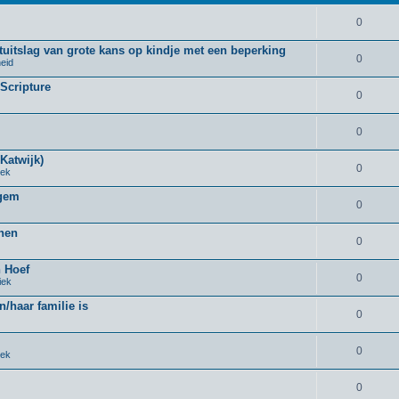
0
uitslag van grote kans op kindje met een beperking
0
eid
 Scripture
0
0
Katwijk)
0
iek
rgem
0
nnen
0
n Hoef
0
iek
n/haar familie is
0
0
iek
0