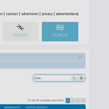
en
contact
adverteren
privacy
advertentievrij
DWARS
FORUM
Er zijn 65 resultaten gevonden
1
2
3
WEERGAVES
LAATSTE BERICHT