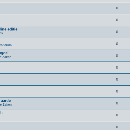
0
0
ine editie
0
iek
0
pen forum
ugde'
0
e Zaken
0
0
0
 aarde
0
e Zaken
ch
0
0