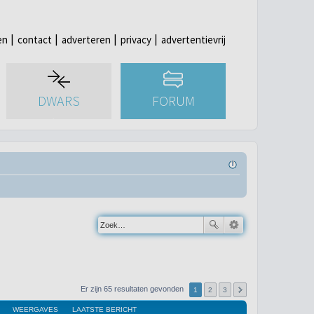
en
contact
adverteren
privacy
advertentievrij
DWARS
FORUM
Er zijn 65 resultaten gevonden
1
2
3
WEERGAVES
LAATSTE BERICHT