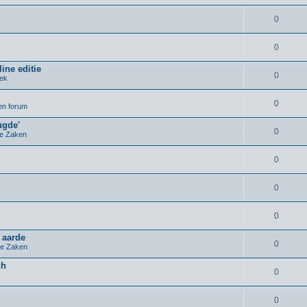
0
0
ine editie
0
iek
0
pen forum
ugde'
0
e Zaken
0
0
0
 aarde
0
e Zaken
ch
0
0