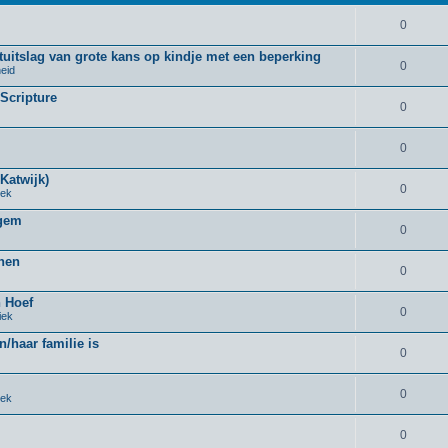
0
uitslag van grote kans op kindje met een beperking
0
eid
 Scripture
0
0
Katwijk)
0
iek
rgem
0
nnen
0
n Hoef
0
iek
n/haar familie is
0
0
iek
0