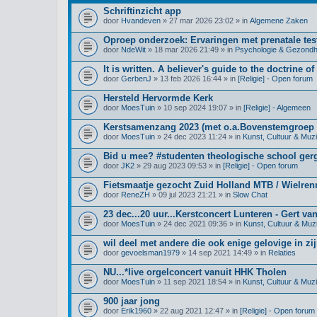
Schriftinzicht app
door
Hvandeven
» 27 mar 2026 23:02 » in
Algemene Zaken
Oproep onderzoek: Ervaringen met prenatale test
door
NdeWit
» 18 mar 2026 21:49 » in
Psychologie & Gezondh
It is written. A believer's guide to the doctrine of
door
GerbenJ
» 13 feb 2026 16:44 » in
[Religie] - Open forum
Hersteld Hervormde Kerk
door
MoesTuin
» 10 sep 2024 19:07 » in
[Religie] - Algemeen
Kerstsamenzang 2023 (met o.a.Bovenstemgroep 
door
MoesTuin
» 24 dec 2023 11:24 » in
Kunst, Cultuur & Muz
Bid u mee? #studenten theologische school ge
door
JK2
» 29 aug 2023 09:53 » in
[Religie] - Open forum
Fietsmaatje gezocht Zuid Holland MTB / Wielre
door
ReneZH
» 09 jul 2023 21:21 » in
Slow Chat
23 dec...20 uur...Kerstconcert Lunteren - Gert va
door
MoesTuin
» 24 dec 2021 09:36 » in
Kunst, Cultuur & Muz
wil deel met andere die ook enige gelovige in zij
door
gevoelsman1979
» 14 sep 2021 14:49 » in
Relaties
NU...*live orgelconcert vanuit HHK Tholen
door
MoesTuin
» 11 sep 2021 18:54 » in
Kunst, Cultuur & Muz
900 jaar jong
door
Erik1960
» 22 aug 2021 12:47 » in
[Religie] - Open forum