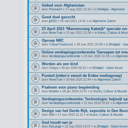
Gebed voor Afghanistan
door
Prisma23
» 17 aug 2021 21:52 » in
[Religie] - Algemeen
Goed doel gezocht
door
jj2002
» 05 mei 2021 14:41 » in
Algemene Zaken
23 April 2021 *Mannenzang Katwijk* speciale on-l
door
MoesTuin
» 23 apr 2021 22:08 » in
Kunst, Cultuur & Muz
Oproep NRC
door
TristanTheirlynck
» 29 mar 2021 15:08 » in
[Religie] - O
Online verdiepingsconferentie 'Geroepen tot vre
door
Verdiepingsconferentie
» 24 dec 2020 11:33 » in
Algemen
Worden als een kind
door
Chaya
» 08 jun 2020 09:22 » in
[Religie] - Open forum
Puntuit (video's vanuit de Erdee mediagroep)
door
MoesTuin
» 20 feb 2020 22:44 » in
Algemene Zaken
Psalmen voor piano begeleiding
door
bhutten
» 06 jan 2020 22:47 » in
Kunst, Cultuur & Muziek
Verdiepingsconferentie: Technologie: he(me)l op
door
Verdiepingsconferentie
» 21 nov 2019 20:52 » in
Algemen
Design van het Derde Rijk, expositie in Den Bos
door
K80
» 17 nov 2019 11:22 » in
Kunst, Cultuur & Muziek
God houdt van je
door
DeLange
» 22 sep 2019 14:57 » in
[Religie] - Open forum