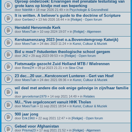
Oproep onderzoek: Ervaringen met prenatale testuitslag van
grote kans op kindje met een beperking
door
NdeWit
» 18 mar 2026 21:49 » in
Psychologie & Gezondheid
It is written. A believer's guide to the doctrine of Scripture
door
GerbenJ
» 13 feb 2026 16:44 » in
[Religie] - Open forum
Hersteld Hervormde Kerk
door
MoesTuin
» 10 sep 2024 19:07 » in
[Religie] - Algemeen
Kerstsamenzang 2023 (met o.a.Bovenstemgroep Katwijk)
door
MoesTuin
» 24 dec 2023 11:24 » in
Kunst, Cultuur & Muziek
Bid u mee? #studenten theologische school gergem
door
JK2
» 29 aug 2023 09:53 » in
[Religie] - Open forum
Fietsmaatje gezocht Zuid Holland MTB / Wielrennen
door
ReneZH
» 09 jul 2023 21:21 » in
Slow Chat
23 dec...20 uur...Kerstconcert Lunteren - Gert van Hoef
door
MoesTuin
» 24 dec 2021 09:36 » in
Kunst, Cultuur & Muziek
wil deel met andere die ook enige gelovige in zijn/haar familie
is
door
gevoelsman1979
» 14 sep 2021 14:49 » in
Relaties
NU...*live orgelconcert vanuit HHK Tholen
door
MoesTuin
» 11 sep 2021 18:54 » in
Kunst, Cultuur & Muziek
900 jaar jong
door
Erik1960
» 22 aug 2021 12:47 » in
[Religie] - Open forum
Gebed voor Afghanistan
door
Prisma23
» 17 aug 2021 21:52 » in
[Religie] - Algemeen