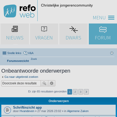
Christelijke jongerencommunity
MENU
NIEUWS
VRAGEN
DWARS
FORUM
Snelle links
V&A
Zoek
Forumoverzicht
Onbeantwoorde onderwerpen
Ga naar uitgebreid zoeken
Er zijn 65 resultaten gevonden
1
2
3
Onderwerpen
Schriftinzicht app
door
Hvandeven
» 27 mar 2026 23:02 » in
Algemene Zaken