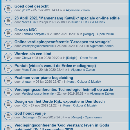
Goed doel gezocht
door
jj2002
» 05 mei 2021 14:41 » in
Algemene Zaken
23 April 2021 *Mannenzang Katwijk* speciale on-line editie
door
MoesTuin
» 23 apr 2021 22:08 » in
Kunst, Cultuur & Muziek
Oproep NRC
door
TristanTheirlynck
» 29 mar 2021 15:08 » in
[Religie] - Open forum
Online verdiepingsconferentie 'Geroepen tot vreugde'
door
Verdiepingsconferentie
» 24 dec 2020 11:33 » in
Algemene Zaken
Worden als een kind
door
Chaya
» 08 jun 2020 09:22 » in
[Religie] - Open forum
Puntuit (video's vanuit de Erdee mediagroep)
door
MoesTuin
» 20 feb 2020 22:44 » in
Algemene Zaken
Psalmen voor piano begeleiding
door
bhutten
» 06 jan 2020 22:47 » in
Kunst, Cultuur & Muziek
Verdiepingsconferentie: Technologie: he(me)l op aarde
door
Verdiepingsconferentie
» 21 nov 2019 20:52 » in
Algemene Zaken
Design van het Derde Rijk, expositie in Den Bosch
door
K80
» 17 nov 2019 11:22 » in
Kunst, Cultuur & Muziek
God houdt van je
door
DeLange
» 22 sep 2019 14:57 » in
[Religie] - Open forum
Verdiepingsconferentie 'God verstaan: leven in Gods
nabijheid' DV 14 september 2019