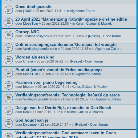
Goed doel gezocht
door
jj2002
» 05 mei 2021 14:41 » in
Algemene Zaken
23 April 2021 *Mannenzang Katwijk* speciale on-line editie
door
MoesTuin
» 23 apr 2021 22:08 » in
Kunst, Cultuur & Muziek
Oproep NRC
door
TristanTheirlynck
» 29 mar 2021 15:08 » in
[Religie] - Open forum
Online verdiepingsconferentie 'Geroepen tot vreugde'
door
Verdiepingsconferentie
» 24 dec 2020 11:33 » in
Algemene Zaken
Worden als een kind
door
Chaya
» 08 jun 2020 09:22 » in
[Religie] - Open forum
Puntuit (video's vanuit de Erdee mediagroep)
door
MoesTuin
» 20 feb 2020 22:44 » in
Algemene Zaken
Psalmen voor piano begeleiding
door
bhutten
» 06 jan 2020 22:47 » in
Kunst, Cultuur & Muziek
Verdiepingsconferentie: Technologie: he(me)l op aarde
door
Verdiepingsconferentie
» 21 nov 2019 20:52 » in
Algemene Zaken
Design van het Derde Rijk, expositie in Den Bosch
door
K80
» 17 nov 2019 11:22 » in
Kunst, Cultuur & Muziek
God houdt van je
door
DeLange
» 22 sep 2019 14:57 » in
[Religie] - Open forum
Verdiepingsconferentie 'God verstaan: leven in Gods
nabijheid' DV 14 september 2019