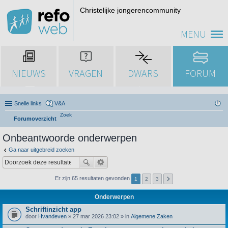
Christelijke jongerencommunity
MENU
NIEUWS
VRAGEN
DWARS
FORUM
Snelle links
V&A
Zoek
Forumoverzicht
Onbeantwoorde onderwerpen
Ga naar uitgebreid zoeken
Er zijn 65 resultaten gevonden
1
2
3
Onderwerpen
Schriftinzicht app
door
Hvandeven
» 27 mar 2026 23:02 » in
Algemene Zaken