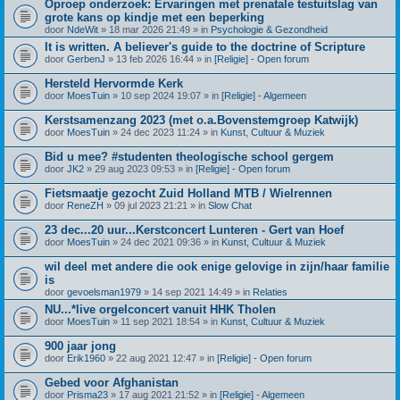
Oproep onderzoek: Ervaringen met prenatale testuitslag van
grote kans op kindje met een beperking
door
NdeWit
» 18 mar 2026 21:49 » in
Psychologie & Gezondheid
It is written. A believer's guide to the doctrine of Scripture
door
GerbenJ
» 13 feb 2026 16:44 » in
[Religie] - Open forum
Hersteld Hervormde Kerk
door
MoesTuin
» 10 sep 2024 19:07 » in
[Religie] - Algemeen
Kerstsamenzang 2023 (met o.a.Bovenstemgroep Katwijk)
door
MoesTuin
» 24 dec 2023 11:24 » in
Kunst, Cultuur & Muziek
Bid u mee? #studenten theologische school gergem
door
JK2
» 29 aug 2023 09:53 » in
[Religie] - Open forum
Fietsmaatje gezocht Zuid Holland MTB / Wielrennen
door
ReneZH
» 09 jul 2023 21:21 » in
Slow Chat
23 dec...20 uur...Kerstconcert Lunteren - Gert van Hoef
door
MoesTuin
» 24 dec 2021 09:36 » in
Kunst, Cultuur & Muziek
wil deel met andere die ook enige gelovige in zijn/haar familie
is
door
gevoelsman1979
» 14 sep 2021 14:49 » in
Relaties
NU...*live orgelconcert vanuit HHK Tholen
door
MoesTuin
» 11 sep 2021 18:54 » in
Kunst, Cultuur & Muziek
900 jaar jong
door
Erik1960
» 22 aug 2021 12:47 » in
[Religie] - Open forum
Gebed voor Afghanistan
door
Prisma23
» 17 aug 2021 21:52 » in
[Religie] - Algemeen