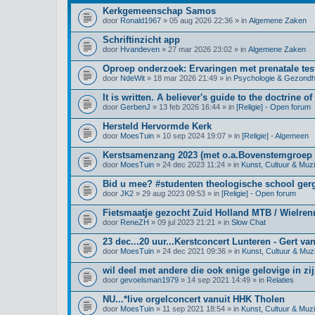
Kerkgemeenschap Samos
door
Ronald1967
» 05 aug 2026 22:36 » in
Algemene Zaken
Schriftinzicht app
door
Hvandeven
» 27 mar 2026 23:02 » in
Algemene Zaken
Oproep onderzoek: Ervaringen met prenatale test
door
NdeWit
» 18 mar 2026 21:49 » in
Psychologie & Gezondh
It is written. A believer's guide to the doctrine of
door
GerbenJ
» 13 feb 2026 16:44 » in
[Religie] - Open forum
Hersteld Hervormde Kerk
door
MoesTuin
» 10 sep 2024 19:07 » in
[Religie] - Algemeen
Kerstsamenzang 2023 (met o.a.Bovenstemgroep 
door
MoesTuin
» 24 dec 2023 11:24 » in
Kunst, Cultuur & Muz
Bid u mee? #studenten theologische school ge
door
JK2
» 29 aug 2023 09:53 » in
[Religie] - Open forum
Fietsmaatje gezocht Zuid Holland MTB / Wielre
door
ReneZH
» 09 jul 2023 21:21 » in
Slow Chat
23 dec...20 uur...Kerstconcert Lunteren - Gert va
door
MoesTuin
» 24 dec 2021 09:36 » in
Kunst, Cultuur & Muz
wil deel met andere die ook enige gelovige in zij
door
gevoelsman1979
» 14 sep 2021 14:49 » in
Relaties
NU...*live orgelconcert vanuit HHK Tholen
door
MoesTuin
» 11 sep 2021 18:54 » in
Kunst, Cultuur & Muz