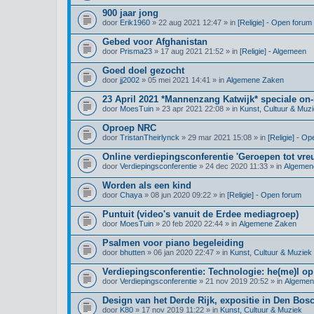
900 jaar jong
door
Erik1960
» 22 aug 2021 12:47 » in
[Religie] - Open forum
Gebed voor Afghanistan
door
Prisma23
» 17 aug 2021 21:52 » in
[Religie] - Algemeen
Goed doel gezocht
door
jj2002
» 05 mei 2021 14:41 » in
Algemene Zaken
23 April 2021 *Mannenzang Katwijk* speciale on-l
door
MoesTuin
» 23 apr 2021 22:08 » in
Kunst, Cultuur & Muz
Oproep NRC
door
TristanTheirlynck
» 29 mar 2021 15:08 » in
[Religie] - O
Online verdiepingsconferentie 'Geroepen tot vre
door
Verdiepingsconferentie
» 24 dec 2020 11:33 » in
Algemen
Worden als een kind
door
Chaya
» 08 jun 2020 09:22 » in
[Religie] - Open forum
Puntuit (video's vanuit de Erdee mediagroep)
door
MoesTuin
» 20 feb 2020 22:44 » in
Algemene Zaken
Psalmen voor piano begeleiding
door
bhutten
» 06 jan 2020 22:47 » in
Kunst, Cultuur & Muziek
Verdiepingsconferentie: Technologie: he(me)l op
door
Verdiepingsconferentie
» 21 nov 2019 20:52 » in
Algemen
Design van het Derde Rijk, expositie in Den Bos
door
K80
» 17 nov 2019 11:22 » in
Kunst, Cultuur & Muziek