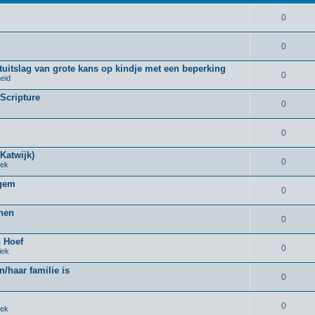
0
0
uitslag van grote kans op kindje met een beperking
0
eid
 Scripture
0
0
Katwijk)
0
iek
rgem
0
nnen
0
n Hoef
0
iek
n/haar familie is
0
0
iek