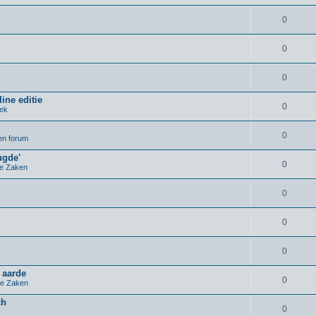
0
0
0
ine editie
0
iek
0
pen forum
ugde'
0
e Zaken
0
0
0
 aarde
0
e Zaken
ch
0