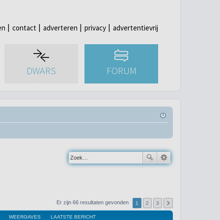
en
contact
adverteren
privacy
advertentievrij
DWARS
FORUM
Er zijn 66 resultaten gevonden
1
2
3
WEERGAVES
LAATSTE BERICHT