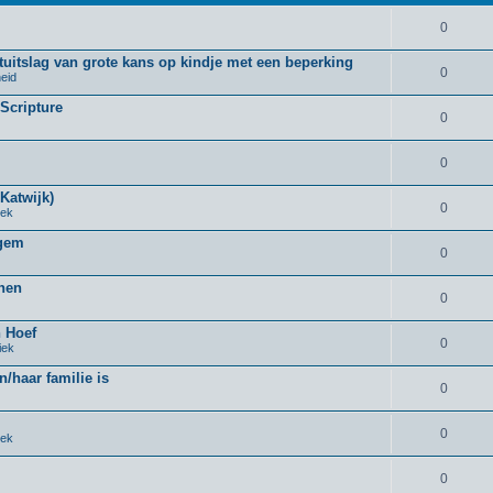
0
uitslag van grote kans op kindje met een beperking
0
eid
 Scripture
0
0
Katwijk)
0
iek
rgem
0
nnen
0
n Hoef
0
iek
n/haar familie is
0
0
iek
0