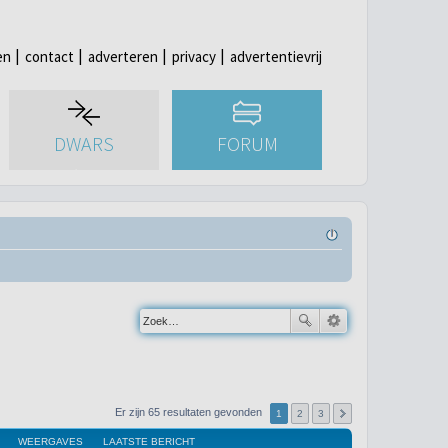
en
contact
adverteren
privacy
advertentievrij
DWARS
FORUM
Er zijn 65 resultaten gevonden
1
2
3
WEERGAVES
LAATSTE BERICHT