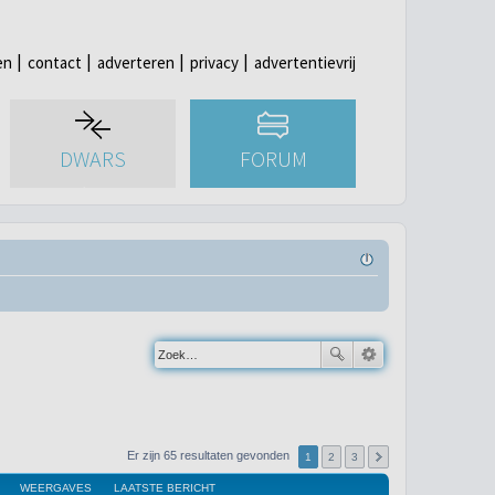
en
contact
adverteren
privacy
advertentievrij
DWARS
FORUM
Er zijn 65 resultaten gevonden
1
2
3
WEERGAVES
LAATSTE BERICHT