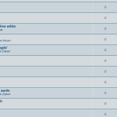
0
0
ine editie
0
iek
0
pen forum
ugde'
0
e Zaken
0
0
0
 aarde
0
e Zaken
ch
0
0