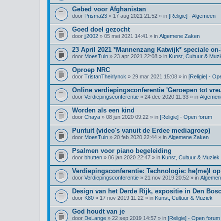
Gebed voor Afghanistan
door
Prisma23
» 17 aug 2021 21:52 » in
[Religie] - Algemeen
Goed doel gezocht
door
jj2002
» 05 mei 2021 14:41 » in
Algemene Zaken
23 April 2021 *Mannenzang Katwijk* speciale on-l
door
MoesTuin
» 23 apr 2021 22:08 » in
Kunst, Cultuur & Muz
Oproep NRC
door
TristanTheirlynck
» 29 mar 2021 15:08 » in
[Religie] - O
Online verdiepingsconferentie 'Geroepen tot vre
door
Verdiepingsconferentie
» 24 dec 2020 11:33 » in
Algemen
Worden als een kind
door
Chaya
» 08 jun 2020 09:22 » in
[Religie] - Open forum
Puntuit (video's vanuit de Erdee mediagroep)
door
MoesTuin
» 20 feb 2020 22:44 » in
Algemene Zaken
Psalmen voor piano begeleiding
door
bhutten
» 06 jan 2020 22:47 » in
Kunst, Cultuur & Muziek
Verdiepingsconferentie: Technologie: he(me)l op
door
Verdiepingsconferentie
» 21 nov 2019 20:52 » in
Algemen
Design van het Derde Rijk, expositie in Den Bos
door
K80
» 17 nov 2019 11:22 » in
Kunst, Cultuur & Muziek
God houdt van je
door
DeLange
» 22 sep 2019 14:57 » in
[Religie] - Open forum