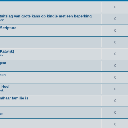
0
uitslag van grote kans op kindje met een beperking
0
eid
 Scripture
0
0
Katwijk)
0
iek
rgem
0
nnen
0
n Hoef
0
iek
n/haar familie is
0
0
iek
0