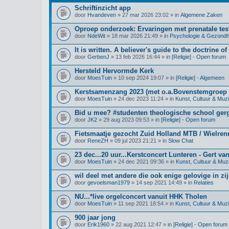
Schriftinzicht app
door
Hvandeven
» 27 mar 2026 23:02 » in
Algemene Zaken
Oproep onderzoek: Ervaringen met prenatale test
door
NdeWit
» 18 mar 2026 21:49 » in
Psychologie & Gezondh
It is written. A believer's guide to the doctrine of
door
GerbenJ
» 13 feb 2026 16:44 » in
[Religie] - Open forum
Hersteld Hervormde Kerk
door
MoesTuin
» 10 sep 2024 19:07 » in
[Religie] - Algemeen
Kerstsamenzang 2023 (met o.a.Bovenstemgroep 
door
MoesTuin
» 24 dec 2023 11:24 » in
Kunst, Cultuur & Muz
Bid u mee? #studenten theologische school ge
door
JK2
» 29 aug 2023 09:53 » in
[Religie] - Open forum
Fietsmaatje gezocht Zuid Holland MTB / Wielre
door
ReneZH
» 09 jul 2023 21:21 » in
Slow Chat
23 dec...20 uur...Kerstconcert Lunteren - Gert va
door
MoesTuin
» 24 dec 2021 09:36 » in
Kunst, Cultuur & Muz
wil deel met andere die ook enige gelovige in zij
door
gevoelsman1979
» 14 sep 2021 14:49 » in
Relaties
NU...*live orgelconcert vanuit HHK Tholen
door
MoesTuin
» 11 sep 2021 18:54 » in
Kunst, Cultuur & Muz
900 jaar jong
door
Erik1960
» 22 aug 2021 12:47 » in
[Religie] - Open forum