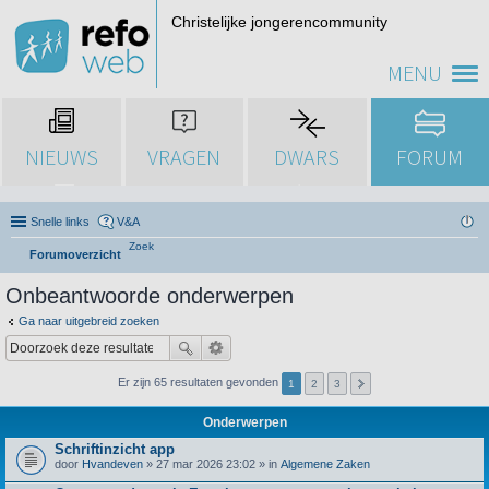
Christelijke jongerencommunity
MENU
NIEUWS
VRAGEN
DWARS
FORUM
Snelle links
V&A
Zoek
Forumoverzicht
Onbeantwoorde onderwerpen
Ga naar uitgebreid zoeken
Er zijn 65 resultaten gevonden
1
2
3
Onderwerpen
Schriftinzicht app
door
Hvandeven
» 27 mar 2026 23:02 » in
Algemene Zaken