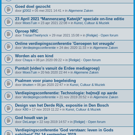
Goed doel gezocht
door
jj2002
» 05 mei 2021 14:41 » in
Algemene Zaken
23 April 2021 *Mannenzang Katwijk* speciale on-line editie
door
MoesTuin
» 23 apr 2021 22:08 » in
Kunst, Cultuur & Muziek
Oproep NRC
door
TristanTheirlynck
» 29 mar 2021 15:08 » in
[Religie] - Open forum
Online verdiepingsconferentie 'Geroepen tot vreugde'
door
Verdiepingsconferentie
» 24 dec 2020 11:33 » in
Algemene Zaken
Worden als een kind
door
Chaya
» 08 jun 2020 09:22 » in
[Religie] - Open forum
Puntuit (video's vanuit de Erdee mediagroep)
door
MoesTuin
» 20 feb 2020 22:44 » in
Algemene Zaken
Psalmen voor piano begeleiding
door
bhutten
» 06 jan 2020 22:47 » in
Kunst, Cultuur & Muziek
Verdiepingsconferentie: Technologie: he(me)l op aarde
door
Verdiepingsconferentie
» 21 nov 2019 20:52 » in
Algemene Zaken
Design van het Derde Rijk, expositie in Den Bosch
door
K80
» 17 nov 2019 11:22 » in
Kunst, Cultuur & Muziek
God houdt van je
door
DeLange
» 22 sep 2019 14:57 » in
[Religie] - Open forum
Verdiepingsconferentie 'God verstaan: leven in Gods
nabijheid' DV 14 september 2019