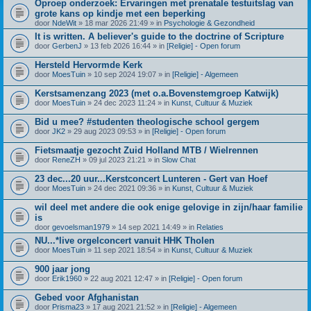
Oproep onderzoek: Ervaringen met prenatale testuitslag van
grote kans op kindje met een beperking
door
NdeWit
» 18 mar 2026 21:49 » in
Psychologie & Gezondheid
It is written. A believer's guide to the doctrine of Scripture
door
GerbenJ
» 13 feb 2026 16:44 » in
[Religie] - Open forum
Hersteld Hervormde Kerk
door
MoesTuin
» 10 sep 2024 19:07 » in
[Religie] - Algemeen
Kerstsamenzang 2023 (met o.a.Bovenstemgroep Katwijk)
door
MoesTuin
» 24 dec 2023 11:24 » in
Kunst, Cultuur & Muziek
Bid u mee? #studenten theologische school gergem
door
JK2
» 29 aug 2023 09:53 » in
[Religie] - Open forum
Fietsmaatje gezocht Zuid Holland MTB / Wielrennen
door
ReneZH
» 09 jul 2023 21:21 » in
Slow Chat
23 dec...20 uur...Kerstconcert Lunteren - Gert van Hoef
door
MoesTuin
» 24 dec 2021 09:36 » in
Kunst, Cultuur & Muziek
wil deel met andere die ook enige gelovige in zijn/haar familie
is
door
gevoelsman1979
» 14 sep 2021 14:49 » in
Relaties
NU...*live orgelconcert vanuit HHK Tholen
door
MoesTuin
» 11 sep 2021 18:54 » in
Kunst, Cultuur & Muziek
900 jaar jong
door
Erik1960
» 22 aug 2021 12:47 » in
[Religie] - Open forum
Gebed voor Afghanistan
door
Prisma23
» 17 aug 2021 21:52 » in
[Religie] - Algemeen