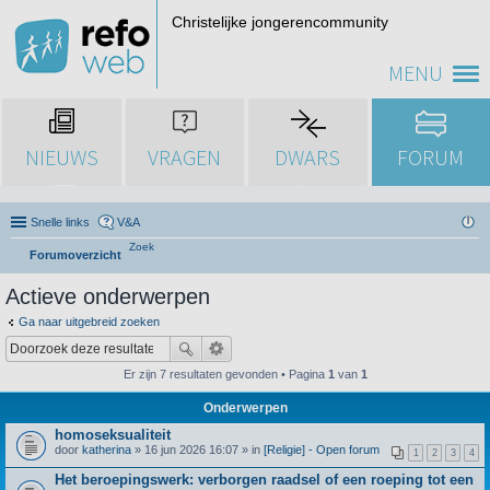
Christelijke jongerencommunity
MENU
NIEUWS
VRAGEN
DWARS
FORUM
Snelle links
V&A
Zoek
Forumoverzicht
Actieve onderwerpen
Ga naar uitgebreid zoeken
Er zijn 7 resultaten gevonden • Pagina
1
van
1
Onderwerpen
homoseksualiteit
door
katherina
» 16 jun 2026 16:07 » in
[Religie] - Open forum
1
2
3
4
Het beroepingswerk: verborgen raadsel of een roeping tot een