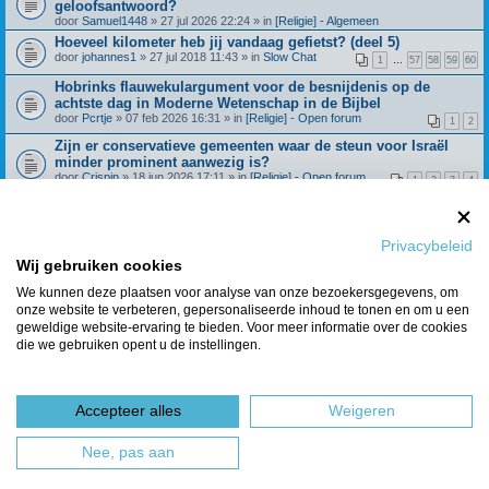
geloofsantwoord?
door
Samuel1448
» 27 jul 2026 22:24 » in
[Religie] - Algemeen
Hoeveel kilometer heb jij vandaag gefietst? (deel 5)
door
johannes1
» 27 jul 2018 11:43 » in
Slow Chat
1
…
57
58
59
60
Hobrinks flauwekulargument voor de besnijdenis op de
achtste dag in Moderne Wetenschap in de Bijbel
door
Pcrtje
» 07 feb 2026 16:31 » in
[Religie] - Open forum
1
2
Zijn er conservatieve gemeenten waar de steun voor Israël
minder prominent aanwezig is?
door
Crispin
» 18 jun 2026 17:11 » in
[Religie] - Open forum
1
2
3
4
Beroepingswerk binnen Refoland (deel 4)
door
Spreeuw
» 31 dec 2021 09:27 » in
[Religie] -
1
…
42
43
44
45
Algemeen
Privacybeleid
Wat geloof je over de dochter van Jefta? Richteren 11:29
Wij gebruiken cookies
door
Huisje_op_de_hei
» 28 feb 2025 15:21 » in
[Religie] - Open
1
2
3
4
forum
We kunnen deze plaatsen voor analyse van onze bezoekersgegevens, om
onze website te verbeteren, gepersonaliseerde inhoud te tonen en om u een
Berichten van vorige weergeven
geweldige website-ervaring te bieden. Voor meer informatie over de cookies
die we gebruiken opent u de instellingen.
Er zijn 7 resultaten gevonden • Pagina
1
van
1
Ga naar
Accepteer alles
Weigeren
Forumoverzicht
Het team
Nee, pas aan
Powered by
phpBB
® Forum Software © phpBB Limited
Nederlandse vertaling door
phpBBservice.nl
&
phpBB.nl
.