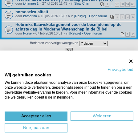
door
johannes1
» 27 jul 2018 11:43 » in
Slow Chat
1
…
57
58
59
60
homoseksualiteit
door
katherina
» 16 jun 2026 16:07 » in
[Religie] - Open forum
1
2
3
4
Hobrinks flauwekulargument voor de besnijdenis op de
achtste dag in Moderne Wetenschap in de Bijbel
door
Pcrtje
» 07 feb 2026 16:31 » in
[Religie] - Open forum
1
2
Berichten van vorige weergeven
Er zijn 4 resultaten gevonden • Pagina
1
van
1
Ga naar
Privacybeleid
Wij gebruiken cookies
Forumoverzicht
Het team
We kunnen deze plaatsen voor analyse van onze bezoekersgegevens, om
Powered by
phpBB
® Forum Software © phpBB Limited
onze website te verbeteren, gepersonaliseerde inhoud te tonen en om u een
Nederlandse vertaling door
phpBBservice.nl
&
phpBB.nl
.
geweldige website-ervaring te bieden. Voor meer informatie over de cookies
die we gebruiken opent u de instellingen.
Accepteer alles
Weigeren
Nee, pas aan