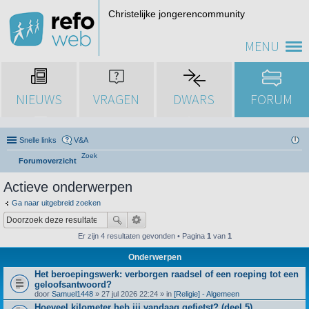
Christelijke jongerencommunity
MENU
NIEUWS
VRAGEN
DWARS
FORUM
Snelle links
V&A
Zoek
Forumoverzicht
Actieve onderwerpen
Ga naar uitgebreid zoeken
Er zijn 4 resultaten gevonden • Pagina
1
van
1
Onderwerpen
Het beroepingswerk: verborgen raadsel of een roeping tot een
geloofsantwoord?
door
Samuel1448
» 27 jul 2026 22:24 » in
[Religie] - Algemeen
Hoeveel kilometer heb jij vandaag gefietst? (deel 5)